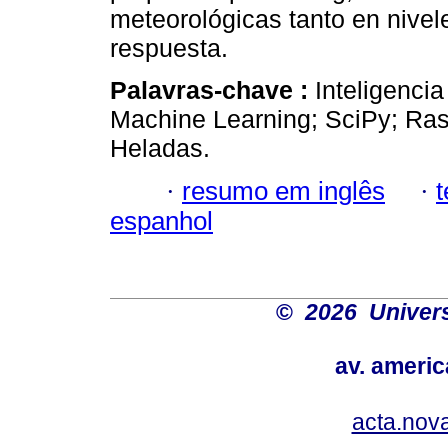
meteorológicas tanto en nivel
respuesta.
Palavras-chave :
Inteligencia
Machine Learning; SciPy; Raspb
Heladas.
·
resumo em inglês
·
espanhol
©
2026 Univers
av. americ
acta.nov