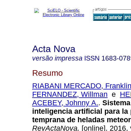
Acta Nova
versão impressa
ISSN
1683-078
Resumo
RIABANI MERCADO, Frankli
FERNANDEZ, Willman
e
HE
ACEBEY, Johnny A.
.
Sistema
inteligencia artificial para l
temprana de heladas meteor
RevActaNova.
[online]. 2016, 