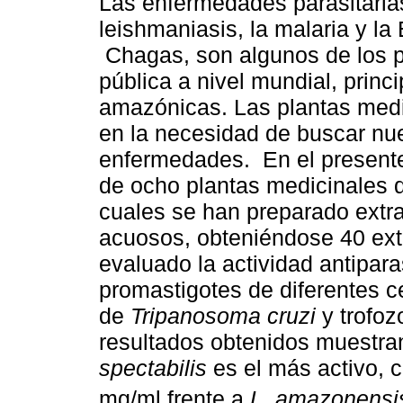
Las enfermedades parasitaria
leishmaniasis, la malaria y l
Chagas, son algunos de los p
pública a nivel mundial, princ
amazónicas. Las plantas medic
en la necesidad de buscar nu
enfermedades. En el presente 
de ocho plantas medicinales 
cuales se han preparado extra
acuosos, obteniéndose 40 ext
evaluado la actividad antiparas
promastigotes de diferentes 
de
Tripanosoma cruzi
y trofoz
resultados obtenidos muestra
spectabilis
es el más activo, 
mg/ml frente a
L. amazonensis