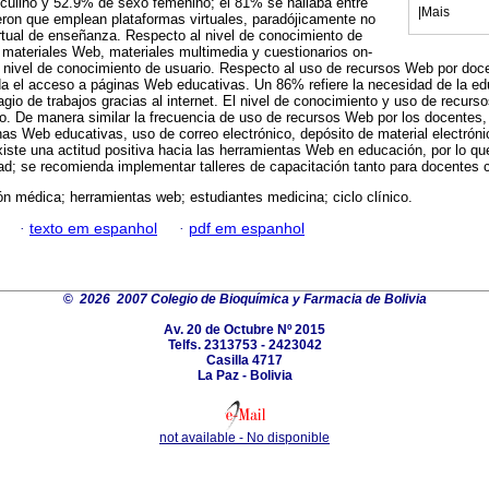
ulino y 52.9% de sexo femenino; el 81% se hallaba entre
|
Mais
ron que emplean plataformas virtuales, paradójicamente no
rtual de enseñanza. Respecto al nivel de conocimiento de
e materiales Web, materiales multimedia y cuestionarios on-
 un nivel de conocimiento de usuario. Respecto al uso de recursos Web por doc
da el acceso a páginas Web educativas. Un 86% refiere la necesidad de la ed
lagio de trabajos gracias al internet. El nivel de conocimiento y uso de recur
jo. De manera similar la frecuencia de uso de recursos Web por los docentes,
nas Web educativas, uso de correo electrónico, depósito de material electróni
xiste una actitud positiva hacia las herramientas Web en educación, por lo qu
d; se recomienda implementar talleres de capacitación tanto para docentes 
n médica; herramientas web; estudiantes medicina; ciclo clínico.
·
texto em espanhol
·
pdf em espanhol
©
2026 2007 Colegio de Bioquímica y Farmacia de Bolivia
Av. 20 de Octubre Nº 2015
Telfs. 2313753 - 2423042
Casilla 4717
La Paz - Bolivia
not available - No disponible