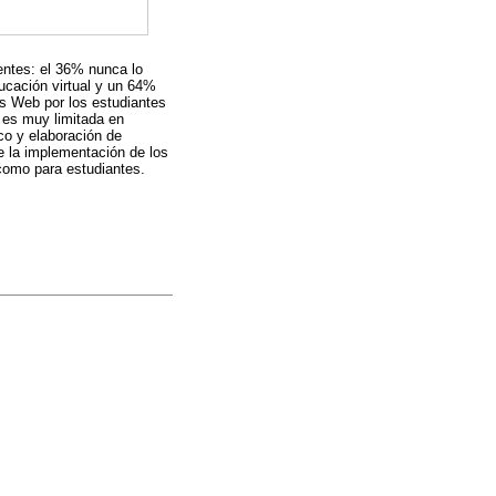
entes: el 36% nunca lo
ucación virtual y un 64%
sos Web por los estudiantes
 es muy limitada en
co y elaboración de
e la implementación de los
como para estudiantes.