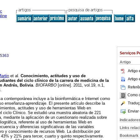
Serviços P
-5363
Artigo
Artigo
rtin
et al.
Conocimiento, actitudes y uso de
Artigo
iantes del ciclo clínico de la carrera de medicina de la
n Andrés,
Bolivia
.
BIOFARBO
[online]. 2011, vol.19, n.1,
Referên
.
Como ci
a contemporánea incluye a la bioinformática e Internet como
Traduç
o enseñanza-aprendizaje. El presente artículo describe la
cimientos, actitudes y uso de herramientas Web en
Enviar 
l ciclo Clínico. Se estudió una muestra aleatoria de 221
a, mediante la aplicación de un cuestionario realizada sobre
Indicadore
liográfica, referente al uso de herramientas Web en
ecuencia y diferencias significativas de las variables
Links rela
ro y conocimiento de recursos Web. La distribución por
Bookmark
 43% y 21% para tercer, cuarto y quinto respectivamente.