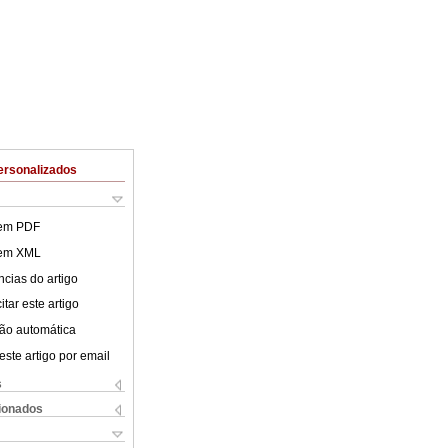
ersonalizados
 em PDF
 em XML
cias do artigo
tar este artigo
ão automática
este artigo por email
s
cionados