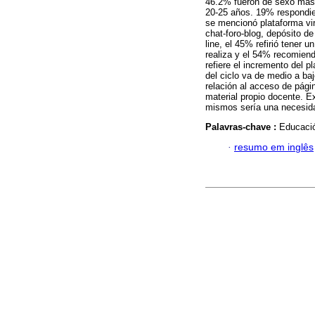
46.2% fueron de sexo masc
20-25 años. 19% respondie
se mencionó plataforma vi
chat-foro-blog, depósito d
line, el 45% refirió tener
realiza y el 54% recomien
refiere el incremento del p
del ciclo va de medio a ba
relación al acceso de pági
material propio docente. E
mismos sería una necesida
Palavras-chave :
Educació
·
resumo em inglês