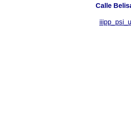
Calle Belis
iiipp_psi