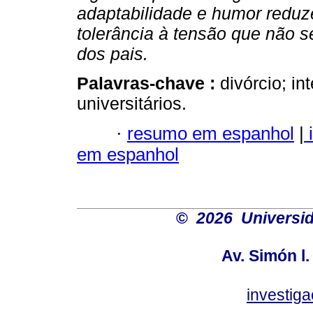
adaptabilidade e humor redu
tolerância à tensão que não se
dos pais.
Palavras-chave :
divórcio; i
universitários.
·
resumo em espanhol
|
i
em espanhol
©
2026 Universid
Av. Simón l.
investig