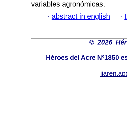
variables agronómicas.
·
abstract in english
·
©
2026 Hér
Héroes del Acre Nº1850 es
iiaren.a