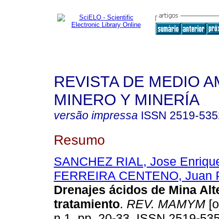
REVISTA DE MEDIO A
MINERO Y MINERÍA
versão impressa
ISSN
2519-535
Resumo
SANCHEZ RIAL, Jose Enriqu
FERREIRA CENTENO, Juan 
Drenajes ácidos de Mina Alt
tratamiento
.
REV. MAMYM
[o
n.1, pp. 20-33. ISSN 2519-53