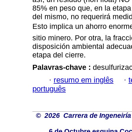
85% en peso que, en la etapa d
del mismo, no requerirá medid
Esto implica un ahorro enorme
sitio minero. Por otra, la frac
disposición ambiental adecuad
etapa del cierre.
Palavras-chave :
desulfurizac
·
resumo em inglês
·
português
©
2026 Carrera de Ingeneiría
6 de Octubre esquina Coc