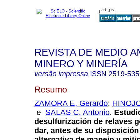
REVISTA DE MEDIO A
MINERO Y MINERÍA
versão impressa
ISSN
2519-535
Resumo
ZAMORA E, Gerardo
;
HINOJO
e
SALAS C, Antonio
.
Estudi
desulfurización de relaves 
dar, antes de su disposición
alternativa de manejo y miti