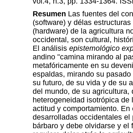
vol.4, n.3, pp. 1334-1364. IS
Resumen
Las fuentes del co
(software) y délas estructuras 
(hardware) de la agricultura n
occidental, son cultural, hist
El análisis
epistemológico ex
andino "camina mirando al pas
metafóricamente en su deveni
espaldas, mirando su pasado 
su futuro, de su vida y de su a
del mundo, de su agricultura, 
heterogeneidad isotrópica de 
actitud y comportamiento. En
desarrolladas occidentales el
bárbaro y debe olvidarse y el f