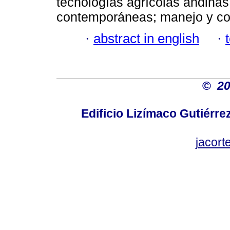
tecnologías agrícolas andinas
contemporáneas; manejo y co
·
abstract in english
·
©
2
Edificio Lizímaco Gutiérre
jacor