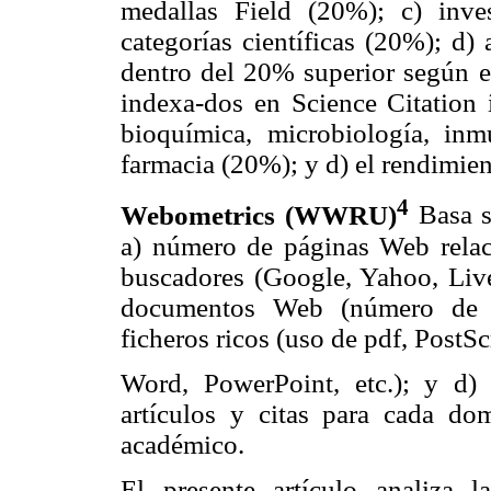
medallas Field (20%); c) inve
categorías científicas (20%); d) 
dentro del 20% superior según el
indexa-dos en Science Citation 
bioquímica, microbiología, inmu
farmacia (20%); y d) el rendimie
4
Webometrics (WWRU)
Basa s
a) número de páginas Web relac
buscadores (Google, Yahoo, Live 
documentos Web (número de en
ficheros ricos (uso de pdf, PostSc
Word, PowerPoint, etc.); y d
artículos y citas para cada d
académico.
El presente artículo analiza l