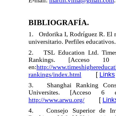
E-mail:
martin.vima@gmail.com
.
BIBLIOGRAFÍA.
1. Ordorika I, Rodríguez R. El r
universitario. Perfiles educativo
2. TSL Education Ltd. Times 
Rankings. [Acceso 10
en:
http://www.timeshighereducat
[
Links
rankings/index.html
3. Shanghai Ranking Consu
Universites. [Acceso 6
[
Link
http://www.arwu.org/
4. Consejo Superior de Inves