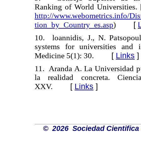
Ranking of World Universities. 
http://www.webometrics.info/Dis
[
tion_by_Country_es.asp
)
10. loannidis, J., N. Patsopoulo
systems for universities and i
[
Links
]
Medicine 5(1): 30.
11. Aranda A. La Universidad púb
la realidad concreta. Cien
[
Links
]
XXV.
©
2026 Sociedad Cientifica