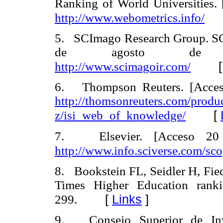
Ranking of World Universities. 
http://www.webometrics.info/
5. SCImago Research Group. SC
de agosto de 2
http://www.scimagoir.com/
6. Thompson Reuters. [Acceso
http://thomsonreuters.com/produc
[
z/isi_web_of_knowledge/
7. Elsevier. [Acceso 20 
http://www.info.sciverse.com/sc
8. Bookstein FL, Seidler H, Fie
Times Higher Education rankin
[
Links
]
299.
9. Consejo Superior de Inves