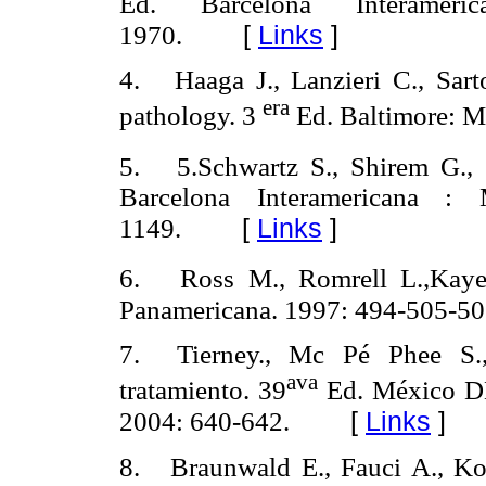
Ed. Barcelona Interameri
[
Links
]
1970.
4. Haaga J., Lanzieri C., Sart
era
pathology. 3
Ed. Baltimore: M
5. 5.Schwartz S., Shirem G., Fi
Barcelona Interamericana : 
[
Links
]
1149.
6. Ross M., Romrell L.,Kaye
Panamericana. 1997: 494-505-50
7. Tierney., Mc Pé Phee S.,
ava
tratamiento. 39
Ed. México DE
[
Links
]
2004: 640-642.
8. Braunwald E., Fauci A., Ko