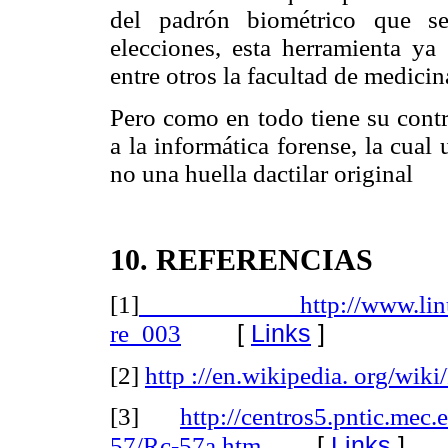
del padrón biométrico que s
elecciones, esta herramienta ya
entre otros la facultad de medicin
Pero como en todo tiene su contr
a la informática forense, la cual
no una huella dactilar original
10.
REFERENCIAS
[1]
http://www.linuxtotal
[
Links
]
re_003
[2]
http ://en.wikipedia. org/wiki
[3]
http://centros5.pntic.mec.
[
Links
]
57/Rc-57a.htm