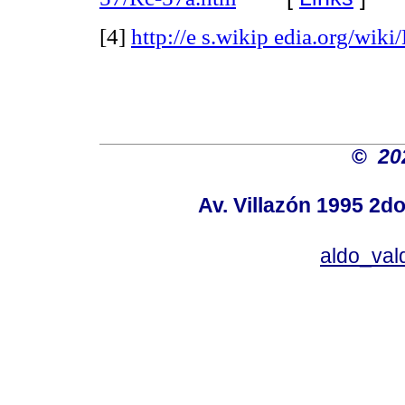
[4]
http://e s.wikip edia.org/wiki/
©
20
Av. Villazón 1995 2do
aldo_va