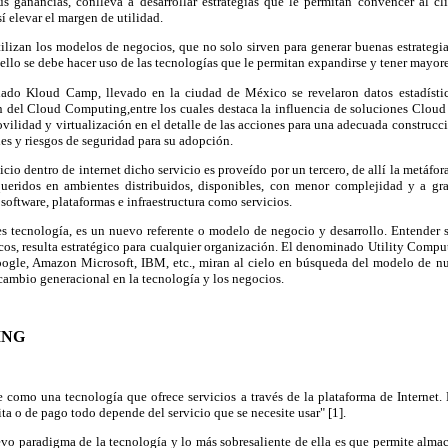
us ganancias, conlleva a desarrollar estrategias que le permitan convencer al cl
í elevar el margen de utilidad.
utilizan los modelos de negocios, que no solo sirven para generar buenas estrategi
llo se debe hacer uso de las tecnologías que le permitan expandirse y tener mayore
do Kloud Camp, llevado en la ciudad de México se revelaron datos estadísti
n del Cloud Computing,entre los cuales destaca la influencia de soluciones Cloud
ilidad y virtualización en el detalle de las acciones para una adecuada construcc
es y riesgos de seguridad para su adopción.
io dentro de internet dicho servicio es proveído por un tercero, de allí la metáfora
ueridos en ambientes distribuidos, disponibles, con menor complejidad y a g
software, plataformas e infraestructura como servicios.
 tecnología, es un nuevo referente o modelo de negocio y desarrollo. Entender su
s, resulta estratégico para cualquier organización. El denominado Utility Computi
gle, Amazon Microsoft, IBM, etc., miran al cielo en búsqueda del modelo de
nu
cambio generacional en la tecnología y los negocios.
ING
 como una tecnología que ofrece servicios a través de la plataforma de Internet. 
ta o de pago todo depende del servicio que se necesite usar" [1].
o paradigma de la tecnología y lo más sobresaliente de ella es que permite almace