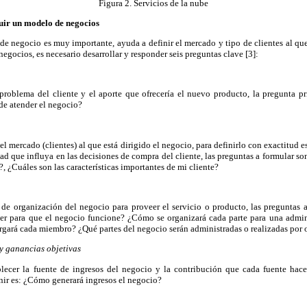
Figura 2. Servicios de la nube
uir un modelo de negocios
e negocio es muy importante, ayuda a definir el mercado y tipo de clientes al que
egocios, es necesario desarrollar y responder seis preguntas clave [3]:
 problema del cliente y el aporte que ofrecería el nuevo producto, la pregunta p
 de atender el negocio?
del mercado (clientes) al que está dirigido el negocio, para definirlo con exactitud e
ad que influya en las decisiones de compra del cliente, las preguntas a formular so
?, ¿Cuáles son las características importantes de mi cliente?
a de organización del negocio para proveer el servicio o producto, las preguntas 
ecer para que el negocio funcione? ¿Cómo se organizará cada parte para una admin
rgará cada miembro? ¿Qué partes del negocio serán administradas o realizadas por 
y ganancias objetivas
lecer la fuente de ingresos del negocio y la contribución que cada fuente hace a
inir es: ¿Cómo generará ingresos el negocio?