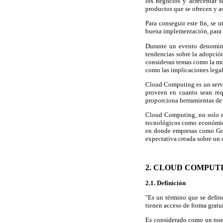
los negocios y acrecentar s
productos que se ofrecen y as
Para conseguir este fin, se 
buena implementación, para e
Durante un evento denomina
tendencias sobre la adopció
consideran temas como la mov
como las implicaciones legal
Cloud Computing es un servic
proveen en cuanto sean req
proporciona herramientas de 
Cloud Computing, no solo es
tecnológicos como económico
en donde empresas como Goo
expectativa creada sobre un 
2. CLOUD COMPUT
2.1. Definición
"Es un término que se define
tienen acceso de forma gratui
Es considerado como un nuev