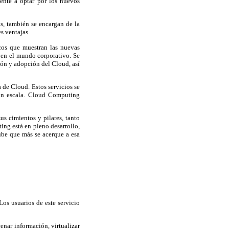
iente a optar por los nuevos
as, también se encargan de la
s ventajas.
cos que muestran las nuevas
 en el mundo corporativo. Se
ión y adopción del Cloud, así
 de Cloud. Estos servicios se
ran escala. Cloud Computing
s cimientos y pilares, tanto
ng está en pleno desarrollo,
be que más se acerque a esa
Los usuarios de este servicio
nar información, virtualizar