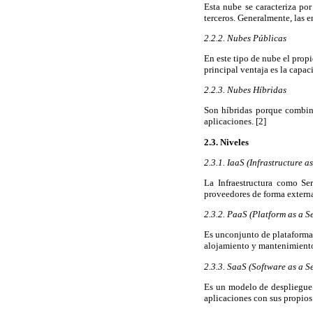
Esta nube se caracteriza por
terceros. Generalmente, las e
2.2.2. Nubes Públicas
En este tipo de nube el propi
principal ventaja es la capa
2.2.3. Nubes Híbridas
Son híbridas porque combina
aplicaciones. [2]
2.3. Niveles
2.3.1. IaaS (Infrastructure as
La Infraestructura como Ser
proveedores de forma extern
2.3.2. PaaS (Platform as a S
Es unconjunto de plataformas
alojamiento y mantenimiento
2.3.3. SaaS (Software as a S
Es un modelo de despliegue 
aplicaciones con sus propios