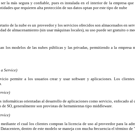
 ser la más segura y confiable, pues es instalada en el interior de la empresa que
ntidades que requieren alta protección de sus datos optan por este tipo de nube
etario de la nube es un proveedor y los servicios ofrecidos son almacenados en serv
cidad de almacenamiento (sin usar máquinas locales), su uso puede ser gratuito o me
n los modelos de las nubes públicas y las privadas, permitiendo a la empresa m
 a Service)
vicio permite a los usuarios crear y usar software y aplicaciones. Los cliente
a.
ervice)
 informáticas orientadas al desarrollo de aplicaciones como servicio, enfocado al de
 de SO, generalmente son provistas de herramientas tipo middleware.
ervice)
mediante el cual los clientes compran la licencia de uso al proveedor para la adm
 Datacenters, dentro de este modelo se maneja con mucha frecuencia el término de "