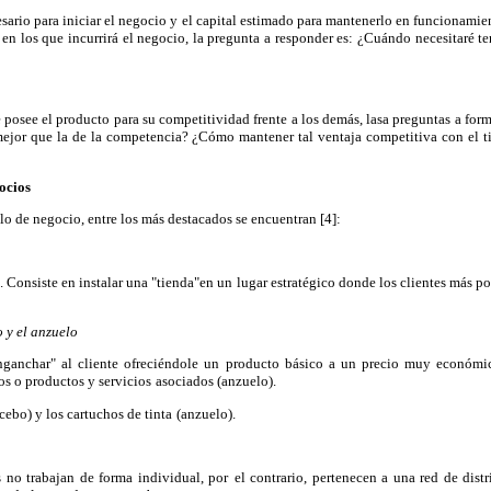
sario para iniciar el negocio y el capital estimado para mantenerlo en funcionamien
s en los que incurrirá el negocio, la pregunta a responder es: ¿Cuándo necesitaré te
ue posee el producto para su competitividad frente a los demás, lasa preguntas a for
mejor que la de la competencia? ¿Cómo mantener tal ventaja competitiva con el t
ocios
lo de negocio, entre los más destacados se encuentran [4]:
. Consiste en instalar una "tienda"en un lugar estratégico donde los clientes más po
 y el anzuelo
ganchar" al cliente ofreciéndole un
producto básico a un precio muy económic
os o productos y servicios
asociados (anzuelo).
cebo) y los cartuchos de tinta
(anzuelo).
 no trabajan de forma individual, por
el contrario, pertenecen a una red de dist