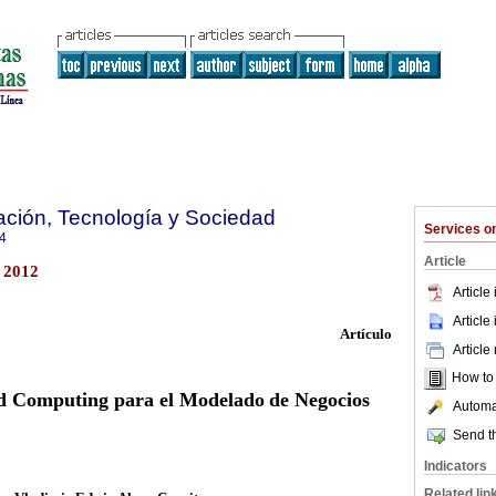
ación, Tecnología y Sociedad
Services 
4
Article
 2012
Article
Article
Artículo
Article
How to c
ud Computing para el Modelado
de Negocios
Automat
Send th
Indicators
Related lin