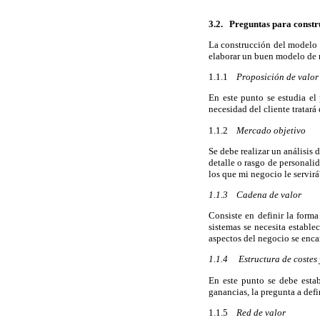
3.2. Preguntas para constr
La construcción del modelo d
elaborar un buen modelo de n
1.1.1
Proposición de valor
En este punto se estudia el
necesidad del cliente tratará
1.1.2
Mercado objetivo
Se debe realizar un análisis 
detalle o rasgo de personalid
los que mi negocio le servirá
1.1.3 Cadena de valor
Consiste en definir la form
sistemas se necesita establ
aspectos del negocio se enca
1.1.4 Estructura de costes 
En este punto se debe estab
ganancias, la pregunta a def
1.1.5
Red de valor