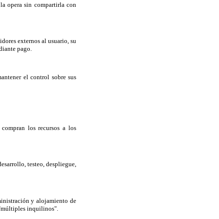
 la opera sin compartirla con
idores externos al usuario, su
diante pago.
antener el control sobre sus
s compran los recursos a los
sarrollo, testeo, despliegue,
inistración y alojamiento de
múltiples inquilinos".