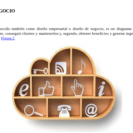
EGOCIO
ocido también como diseño empresarial o diseño de negocio, es un diagrama
ero, conseguir clientes y mantenerlos y, segundo, obtener beneficios y generar ingre
r
Figura 2
.