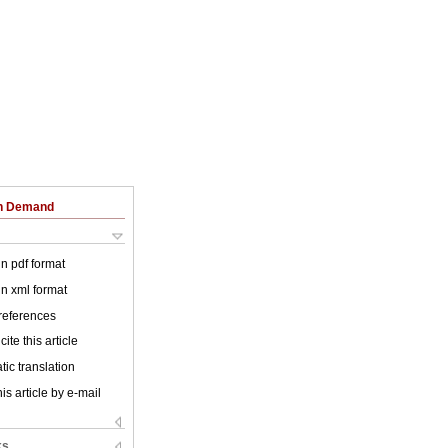
on Demand
 in pdf format
 in xml format
 references
ite this article
ic translation
is article by e-mail
ks