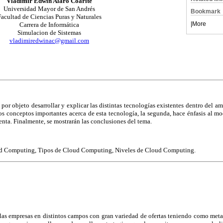
Vladimir Edwin Alaro Coarite
Universidad Mayor de San Andrés
Bookmark
acultad de Ciencias Puras y Naturales
|
More
Carrera de Informática
Simulacion de Sistemas
vladimiredwinac@gmail.com
por objeto desarrollar y explicar las distintas tecnologías existentes dentro del
los conceptos importantes acerca de esta tecnología, la segunda, hace énfasis al m
enta. Finalmente, se mostrarán las conclusiones del tema.
d Computing, Tipos de Cloud Computing, Niveles de Cloud Computing.
 las empresas en distintos campos con gran variedad de ofertas teniendo como meta