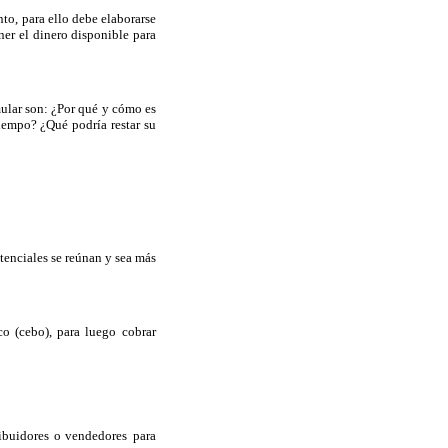
to, para ello debe elaborarse
ner el dinero disponible para
mular son: ¿Por qué y cómo es
iempo? ¿Qué podría restar su
tenciales se reúnan y sea más
o (cebo), para luego
cobrar
ribuidores o vendedores
para