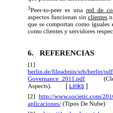
3
Peer-to-peer es una
red de co
aspectos funcionan sin
clientes
n
que se comportan como iguales en
como clientes y servidores respec
6.
REFERENCIAS
[1
berlin.de/fileadmin/srh/berlin/p
Governance_2011.pdf
(Clou
[
Links
]
Aspects).
[2]
http://www.societic.com/201
aplicaciones/
(Tipos De Nube)