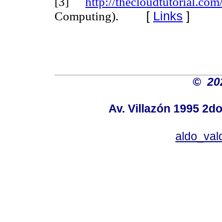
[3]
http://thecloudtutorial.co
[
Links
]
Computing).
©
20
Av. Villazón 1995 2do
aldo_va