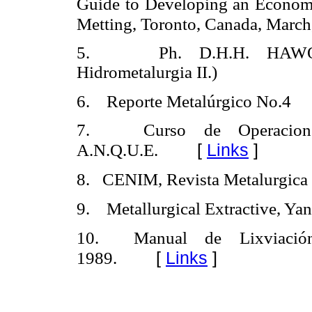
Guide to Developing an Econom
Metting, Toronto, Canada, March
5. Ph. D.H.H. HAWQ, D
Hidrometalurgia II.)
6. Reporte Metalúrgico No.4
7. Curso de Operaciones 
[
Links
]
A.N.Q.U.E.
8. CENIM, Revista Metalurgica
9. Metallurgical Extractive, Ya
10. Manual de Lixviación
[
Links
]
1989.