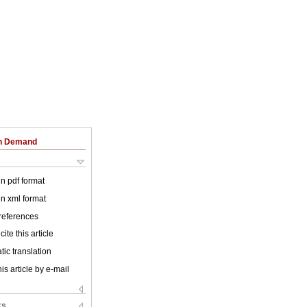
on Demand
 in pdf format
 in xml format
 references
ite this article
ic translation
is article by e-mail
ks