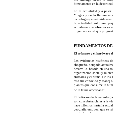
directamente en la desarticul
En la actualidad y a pesar
Yungas y en la llanura ama
tecnologías, construidas en 
la actualidad sólo una pe
actualmente se observa es u
origen ancestral que progresi
FUNDAMENTOS DE 
El software y el hardware 
Las evidencias históricas d
chaqueño, ocupado actualmen
desarrollo, basado en una s
organización social y la cre
animales y el clima. De los
esto fue conocido y manej ad
plantas que consume la huma
1
de la fauna americana
.
El Software de la tecnologí
son consubstanciales a la v
hace milenios hasta la actua
geografía europea, que se re