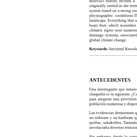
Bolivia's history records 
originally settled in the ter
system based on a strong soc
physiographic conditions.Th
landscape. Everything that wa
bears fruit, which nourishe
climatic rigors were numerous
drainage systems, associate
global climate change.
Keywords:
Ancestral Knowl
ANTECEDENTES
Una interrogante que tratar
chaqueña es la siguiente ¿Cu
para asegurar una provisión
población numerosa y dispers
Las evidencias demuestran que
un software y un hardware qu
quillas, sukakollus, Tarasuk
involucraba diversos reracio
Sin embargo desde la conqu