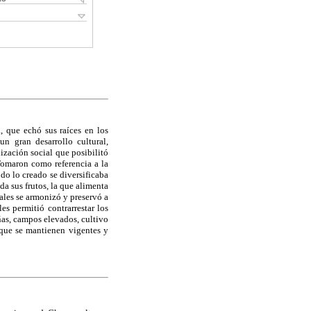
, que echó sus raíces en los
n gran desarrollo cultural,
ización social que posibilitó
 Tomaron como referencia a la
odo lo creado se diversificaba
da sus frutos, la que alimenta
ales se armonizó y preservó a
es permitió contrarrestar los
añas, campos elevados, cultivo
, que se mantienen vigentes y