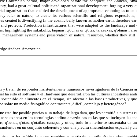
a Pre-Columbian period, major developed before the conquest, the Andean, Am
ritory, had a great cultural politic and organizational development, forging a very
ial organization that enabled the development of appropriate technologies to cou
ey refer to nature, to create its various scientific and religious expression
s created is diversifying in the cosmic belly known as mother earth, therefore earth
s and protects. Production infrastructures that were adapted to the landscape and
, highlighting the sukakollu, taqanas, q'ochas or q'otas, tarazukas, q'otañas, raised
d management systems and preservation of natural resources, whether they still e
edge Andean-Amazonian
on y tratan de responder insistentemente numerosos investigadores de la Ciencia 
ál ha sido el software y el Hardware que desarrollaron las culturas ancestrales a
 sostenible de alimentos en el tiempo, sin afectar a las bases productivas, y que
a sobre un medio fisiográfico contrastante, difícil, complejo y heterogéneo?
 esto fue posible gracias a un trabajo de larga data, que les permitió a nuestras cu
e se expresa en las tecnologías andino-amazónicas en las que se incluyen las taqa
as, q'ochas, q'otas, q'otañas, canapas y otras; todo lo anterior se sustentaba en 
namientos en un conjunto coherente y con una precisa sincronización espacial y cr
ista se ha sufrido intensos cambios y mestizaje no sólo étnico, sino tambié