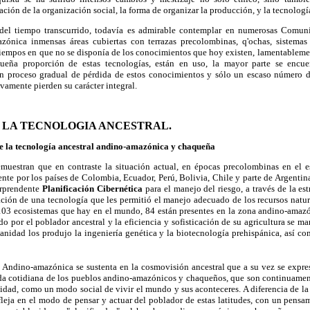
ación de la organización social, la forma de organizar la producción, y la tecnolog
 del tiempo transcurrido, todavía es admirable contemplar en numerosas Comunid
zónica inmensas áreas cubiertas con terrazas precolombinas, q'ochas, sistemas
tiempos en que no se disponía de los conocimientos que hoy existen, lamentablemen
queña proporción de estas tecnologías, están en uso, la mayor parte se encu
n proceso gradual de pérdida de estos conocimientos y sólo un escaso número d
vamente pierden su carácter integral.
LA TECNOLOGIA ANCESTRAL.
de la tecnología ancestral andino-amazónica y chaqueña
emuestran que en contraste la situación actual, en épocas precolombinas en el
te por los países de Colombia, Ecuador, Perú, Bolivia, Chile y parte de Argentina
orprendente
Planificación Cibernética
para el manejo del riesgo, a través de la e
ación de una tecnología que les permitió el manejo adecuado de los recursos natur
 103 ecosistemas que hay en el mundo, 84 están presentes en la zona andino-amaz
o por el poblador ancestral y la eficiencia y sofisticación de su agricultura se ma
nidad los produjo la ingeniería genética y la biotecnología prehispánica, así c
a Andino-amazónica se sustenta en la cosmovisión ancestral que a su vez se expr
ida cotidiana de los pueblos andino-amazónicos y chaqueños, que son continuamen
lidad, como un modo social de vivir el mundo y sus aconteceres. A diferencia de l
fleja en el modo de pensar y actuar del poblador de estas latitudes, con un pensam