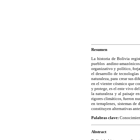
Resumen
La historia de Bolivia regi
pueblos andino-amazónicos 
organizativo y político, for
el desarrollo de tecnologías
naturaleza, para crear sus di
en el vientre cósmico que con
y protege, es el ente vivo d
la naturaleza y al paisaje e
rigores climáticos, fueron nu
en terraplenes, sistemas de 
constituyen alternativas ant
Palabras clave:
Conocimien
Abstract