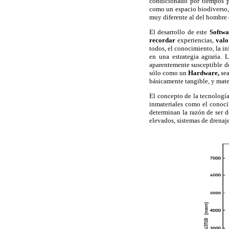
condicionado por tiempos p
como un espacio biodiverso,
muy diferente al del hombre 
El desarrollo de este
Softw
recordar
experiencias,
val
todos, el conocimiento, la i
en una estrategia agraria. 
aparentemente susceptible de
sólo como un
Hardware,
se
básicamente tangible, y mate
El concepto de la tecnologí
inmateriales como el conoci
determinan la razón de ser 
elevados, sistemas de drenaje