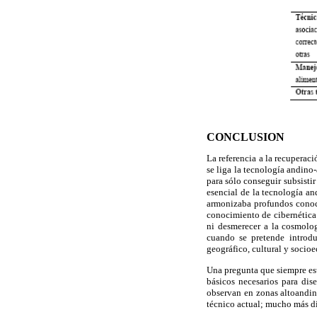
CONCLUSION
La referencia a la recuperac
se liga la tecnología andino
para sólo conseguir subsisti
esencial de la tecnología a
armonizaba profundos conoci
conocimiento de cibernética 
ni desmerecer a la cosmolo
cuando se pretende introdu
geográfico, cultural y socio
Una pregunta que siempre est
básicos necesarios para dis
observan en zonas altoandina
técnico actual; mucho más di