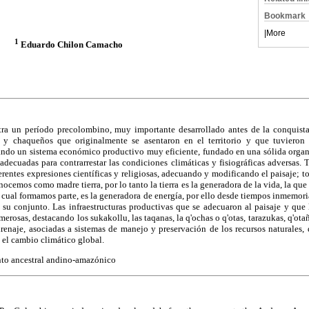
Bookmark
|
More
1
Eduardo Chilon Camacho
stra un período precolombino, muy importante desarrollado antes de la conquista
y chaqueños que originalmente se asentaron en el territorio y que tuvieron u
jando un sistema económico productivo muy eficiente, fundado en una sólida organ
 adecuadas para contrarrestar las condiciones climáticas y fisiográficas adversas.
ferentes expresiones científicas y religiosas, adecuando y modificando el paisaje; t
ocemos como madre tierra, por lo tanto la tierra es la generadora de la vida, la que 
el cual formamos parte, es la generadora de energía, por ello desde tiempos inmemori
n su conjunto. Las infraestructuras productivas que se adecuaron al paisaje y que l
merosas, destacando los sukakollu, las taqanas, la q'ochas o q'otas, tarazukas, q'ot
drenaje, asociadas a sistemas de manejo y preservación de los recursos naturales
e el cambio climático global.
to ancestral andino-amazónico