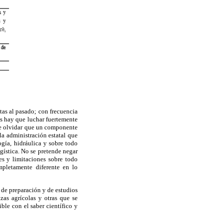
tas al pasado; con frecuencia
es hay que luchar fuertemente
e olvidar que un componente
a administración estatal que
gía, hidráulica y sobre todo
gística. No se pretende negar
es y limitaciones sobre todo
mpletamente diferente en lo
 de preparación y de estudios
zas agrícolas y otras que se
ble con el saber científico y