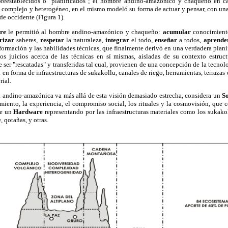
reestablecidos o "planificados"; el hombre andino-amazónico y chaqueño en c
 complejo y heterogéneo, en el mismo modeló su forma de actuar y pensar, con un
de occidente (Figura 1).
are
le permitió al hombre andino-amazónico y chaqueño:
acumular
conocimien
orizar
saberes,
respetar
la naturaleza,
integrar
el todo,
enseñar
a
todos,
aprend
nformación y las habilidades técnicas, que finalmente derivó en una verdadera pla
Los juicios acerca de las técnicas en sí mismas, aisladas de su contexto estruct
 ser "rescatadas" y transferidas tal cual, provienen de una concepción de la tecnol
a en forma de infraestructuras de sukakollu, canales de riego, herramientas, terrazas
rial.
a andino-amazónica va más allá de esta visión demasiado estrecha, considera un
S
miento, la experiencia, el compromiso social, los rituales y la cosmovisión, que 
de un
Hardware
representando por las infraestructuras materiales como los sukako
, qotañas, y otras.