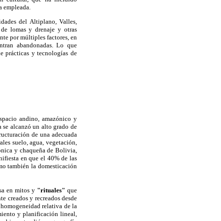
ía empleada.
ades del Altiplano, Valles,
 de lomas y drenaje y otras
te por múltiples factores, en
entran abandonadas. Lo que
e prácticas y tecnologías de
 espacio andino, amazónico y
 se alcanzó un alto grado de
structuración de una adecuada
ales suelo, agua, vegetación,
ónica y chaqueña de Bolivia,
nifiesta en que el 40% de las
omo también la domesticación
esa en mitos y
"rituales"
que
te creados y recreados desde
a homogeneidad relativa de la
iento y planificación lineal,