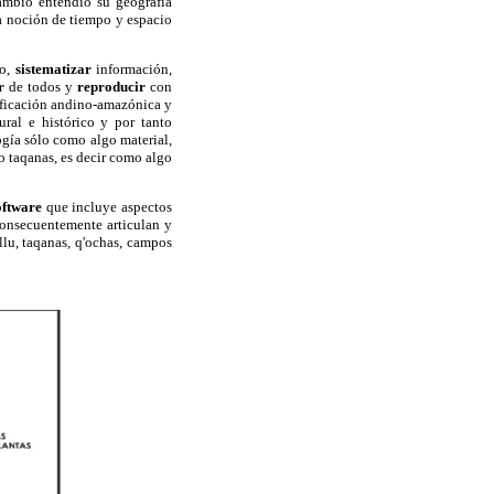
ambio entendió su geografía
a noción de tiempo y espacio
to,
sistematizar
información,
er
de todos y
reproducir
con
nificación andino-amazónica y
ural e histórico y por tanto
ogía sólo como algo material,
 o taqanas, es decir como algo
oftware
que incluye aspectos
consecuentemente articulan y
llu, taqanas, q'ochas, campos