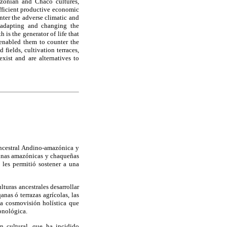
azonian and Chaco cultures,
 efficient productive economic
nter the adverse climatic and
s, adapting and changing the
 is the generator of life that
 enabled them to counter the
 fields, cultivation terraces,
xist and are alternatives to
ancestral Andino-amazónica y
ndinas amazónicas y chaqueñas
 les permitió sostener a una
lturas ancestrales desarrollar
nas ó terrazas agrícolas, las
una cosmovisión holística que
onológica.
n cultural, que ha incidido