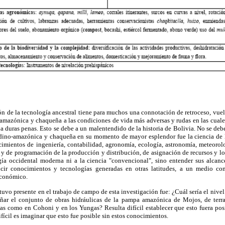
ión de la tecnología ancestral tiene para muchos una connotación de retroceso, vuel
-amazónica y chaqueña a las condiciones de vida más adversas y rudas en las cual
r a duras penas. Esto se debe a un malentendido de la historia de Bolivia. No se
deb
ndino-amazónica y chaqueña en su momento de mayor esplendor fue la ciencia de l
mientos de ingeniería, contabilidad, agronomía, ecología, astronomía, meteorolo
y de programación de la producción y distribución, de asignación de recursos y lo
gía occidental moderna ni a la ciencia
"convencional", sino entender sus alcanc
cir conocimientos y tecnologías generadas en otras latitudes, a un medio co
económico.
uvo presente en el trabajo de campo de esta investigación fue: ¿Cuál sería el nivel
eñar el conjunto de obras hidráulicas de la pampa amazónica de Mojos, de terra
s como en Cohoni y en los Yungas? Resulta difícil establecer que esto fuera posi
fícil es imaginar que esto fue posible sin estos conocimientos.