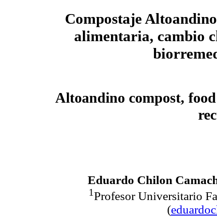
Compostaje Altoandino
alimentaria, cambio c
biorremed
Altoandino compost, food 
re
Eduardo Chilon Camac
1
Profesor Universitario 
(
eduardo