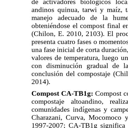
de activadores biológicos loc
andinos quinua, tarwi y maíz, 
manejo adecuado de la humed
obteniéndose el compost final e
(Chilon, E. 2010, 2103). El pro
presenta cuatro fases o momentos
una fase inicial de corta duració
valores de temperatura, luego u
con disminución gradual de la
conclusión del compostaje (Chil
2014).
Compost CA-TB1g:
Compost co
compostaje altoandino, real
comunidades indígenas y campe
Charazani, Curva, Mocomoco y 
1997-2007; CA-TB1g significa 