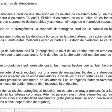
anismos de aterogénesis
s
 menopausia produce una elevación en los niveles de colesterol total y una di
ector o colesterol "bueno"). Si bien el colesterol no es el único de los fact
s son claramente desfavorables y aumentan el riesgo de enfermedad vascula
s de la aterogénesis: la ausencia de estrógeno produce un cambio en los
as que producen los depósitos lipídicos en la pared arterial. La captación de
a cuando estas moléculas están oxidadas. El estado de oxidación se ve fa
jo de colesterol de LDL (aterogénico), a nivel de las arterias existen otras c
vorecen la ateroesclerosis. Uno de ellos es la alteración del metabolismo de l
ierto grado de insulinorresistencia en las mujeres hechos que también favore
no arterial está regulado por una serie de mediadores locales y sistémic
ones o secreción de estos mediadores. Uno de los más importantes es la end
tador) producido localmente en las arterias. Los estrógenos parecen favorecer
n local de ácido nítrico y disminuyendo la endotelina.
ón de los niveles estrogénicos inducirán un estado con mayor propensión a la 
do en las arterias coronarias. Además parecen existir otros elementos aún no
enos induce inestabilidad vasomotora (esto puede tener relación con la ap
res a nivel deperfusión de órganos).