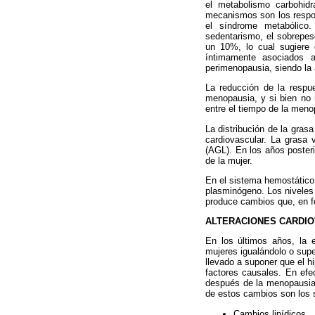
el metabolismo carbohidra
mecanismos son los respon
el síndrome metabólico.
sedentarismo, el sobrepes
un 10%, lo cual sugiere q
íntimamente asociados 
perimenopausia, siendo la 
La reducción de la respu
menopausia, y si bien no 
entre el tiempo de la meno
La distribución de la grasa
cardiovascular. La grasa 
(AGL). En los años posteri
de la mujer.
En el sistema hemostático 
plasminógeno. Los niveles
produce cambios que, en fo
ALTERACIONES CARDI
En los últimos años, la 
mujeres igualándolo o supe
llevado a suponer que el h
factores causales. En ef
después de la menopausia 
de estos cambios son los s
Cambios lipídicos