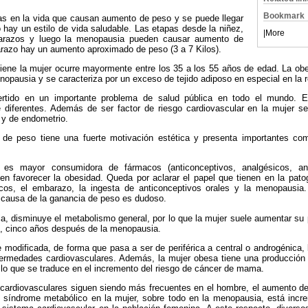
Bookmark
pas en la vida que causan aumento de peso y se puede llegar
o hay un estilo de vida saludable. Las etapas desde la niñez,
|
More
barazos y luego la menopausia pueden causar aumento de
azo hay un aumento aproximado de peso (3 a 7 Kilos).
iene la mujer ocurre mayormente entre los 35 a los 55 años de edad. La ob
nopausia y se caracteriza por un exceso de tejido adiposo en especial en la 
rtido en un importante problema de salud pública en todo el mundo. E
 diferentes. Además de ser factor de riesgo cardiovascular en la mujer 
y de endometrio.
l de peso tiene una fuerte motivación estética y presenta importantes c
 es mayor consumidora de fármacos (anticonceptivos, analgésicos, anti
cen favorecer la obesidad. Queda por aclarar el papel que tienen en la pato
cos, el embarazo, la ingesta de anticonceptivos orales y la menopausia. 
 causa de la ganancia de peso es dudoso.
a, disminuye el metabolismo general, por lo que la mujer suele aumentar su
, cinco años después de la menopausia.
e modificada, de forma que pasa a ser de periférica a central o androgénica,
fermedades cardiovasculares. Además, la mujer obesa tiene una producció
 lo que se traduce en el incremento del riesgo de cáncer de mama.
ardiovasculares siguen siendo más frecuentes en el hombre, el aumento de 
y síndrome metabólico en la mujer, sobre todo en la menopausia, está incr