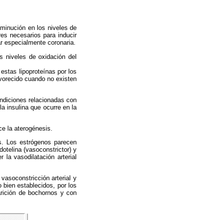
sminución en los niveles de
ores necesarios para inducir
r especialmente coronaria.
 niveles de oxidación del
 estas lipoproteínas por los
vorecido cuando no existen
ondiciones relacionadas con
a insulina que ocurre en la
ce la aterogénesis.
os. Los estrógenos parecen
otelina (vasoconstrictor) y
 la vasodilatación arterial
vasoconstricción arterial y
 bien establecidos, por los
arición de bochornos y con