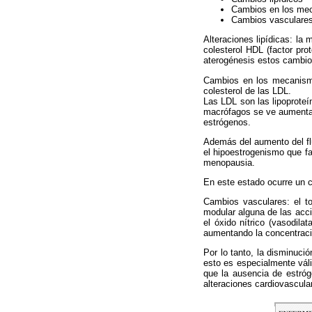
Cambios en los mec
Cambios vasculare
Alteraciones lipídicas: la
colesterol HDL (factor prot
aterogénesis estos cambio
Cambios en los mecanismo
colesterol de las LDL.
Las LDL son las lipoproteín
macrófagos se ve aumentad
estrógenos.
Además del aumento del flu
el hipoestrogenismo que fa
menopausia.
En este estado ocurre un c
Cambios vasculares: el to
modular alguna de las acci
el óxido nítrico (vasodila
aumentando la concentració
Por lo tanto, la disminuci
esto es especialmente váli
que la ausencia de estróg
alteraciones cardiovascula