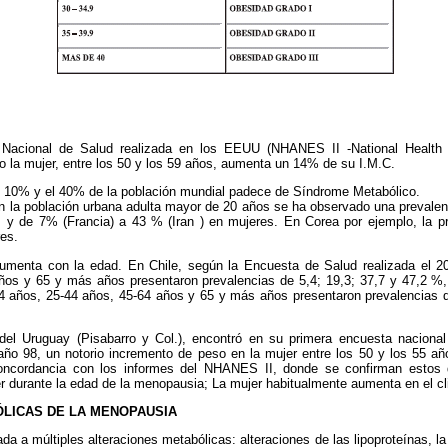
Nacional de Salud realizada en los EEUU (NHANES II -National Health a
 la mujer, entre los 50 y los 59 años, aumenta un 14% de su I.M.C.
 10% y el 40% de la población mundial padece de Síndrome Metabólico.
n la población urbana adulta mayor de 20 años se ha observado una prevalenc
y de 7% (Francia) a 43 % (Iran ) en mujeres. En Corea por ejemplo, la p
es.
umenta con la edad. En Chile, según la Encuesta de Salud realizada el 2
ños y 65 y más años presentaron prevalencias de 5,4; 19,3; 37,7 y 47,2 %,
24 años, 25-44 años, 45-64 años y 65 y más años presentaron prevalencias d
del Uruguay (Pisabarro y Col.), encontró en su primera encuesta naciona
ño 98, un notorio incremento de peso en la mujer entre los 50 y los 55 añ
oncordancia con los informes del NHANES II, donde se confirman estos
r durante la edad de la menopausia; La mujer habitualmente aumenta en el cli
LICAS DE LA MENOPAUSIA
a a múltiples alteraciones metabólicas: alteraciones de las lipoproteínas, la 