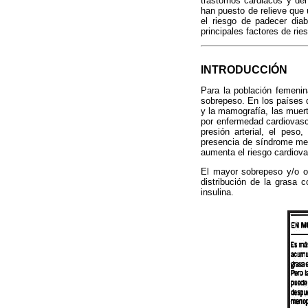
trastornos cardiacos y de
han puesto de relieve que
el riesgo de padecer diab
principales factores de rie
INTRODUCCIÓN
Para la población femenina
sobrepeso. En los países 
y la mamografía, las muer
por enfermedad cardiovascu
presión arterial, el peso,
presencia de síndrome met
aumenta el riesgo cardiova
El mayor sobrepeso y/o o
distribución de la grasa c
insulina.