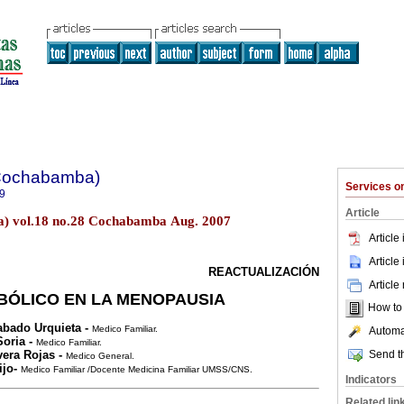
(Cochabamba)
Services 
9
Article
) vol.18 no.28 Cochabamba Aug. 2007
Article
Article
REACTUALIZACIÓN
Article
BÓLICO EN LA MENOPAUSIA
How to c
abado Urquieta -
Medico Familiar.
Automat
Soria -
Medico Familiar.
Send th
vera Rojas -
Medico General.
ijo-
Medico Familiar /Docente Medicina Familiar UMSS/CNS.
Indicators
Related lin