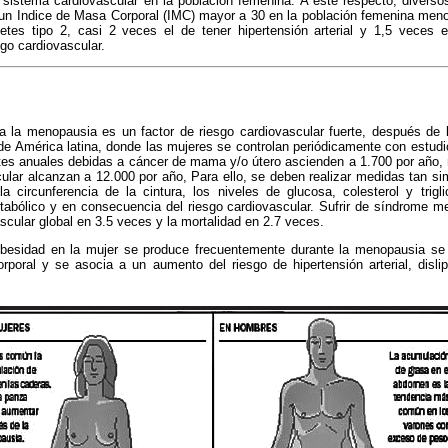
l sistema cardiovascular en la población femenina. A este respecto, diverso
 un Indice de Masa Corporal (IMC) mayor a 30 en la población femenina me
etes tipo 2, casi 2 veces el de tener hipertensión arterial y 1,5 veces el
sgo cardiovascular.
 la menopausia es un factor de riesgo cardiovascular fuerte, después de la
de América latina, donde las mujeres se controlan periódicamente con estud
tes anuales debidas a cáncer de mama y/o útero ascienden a 1.700 por año,
lar alcanzan a 12.000 por año, Para ello, se deben realizar medidas tan si
 la circunferencia de la cintura, los niveles de glucosa, colesterol y trigl
abólico y en consecuencia del riesgo cardiovascular. Sufrir de síndrome m
scular global en 3.5 veces y la mortalidad en 2.7 veces.
besidad en la mujer se produce frecuentemente durante la menopausia se
orporal y se asocia a un aumento del riesgo de hipertensión arterial, disli