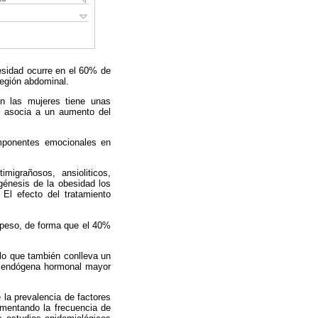
esidad ocurre en el 60% de
región abdominal.
n las mujeres tiene unas
se asocia a un aumento del
omponentes emocionales en
migrañosos, ansioliticos,
génesis de la obesidad los
El efecto del tratamiento
 peso, de forma que el 40%
 lo que también conlleva un
n endógena hormonal mayor
la prevalencia de factores
ementando la frecuencia de