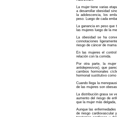
La mujer tiene varias eta
a desarrollar obesidad sin
la adolescencia, los em
peso. Luego de cada embar
La ganancia en peso que t
las mujeres luego de la me
La obesidad se ha conve
connotaciones ligeramente
riesgo de cáncer de mama 
En las mujeres el contro
relación con la comida.
Por otra parte, la mujer
antidepresivos), que pare
cambios hormonales cícli
hormonal sustitutivo como
Cuando llega la menopausi
de las mujeres son obesas
La distribución grasa se v
aumento del riesgo de en
que la mujer más delgada,
Aunque las enfermedades c
de riesgo cardiovascular 