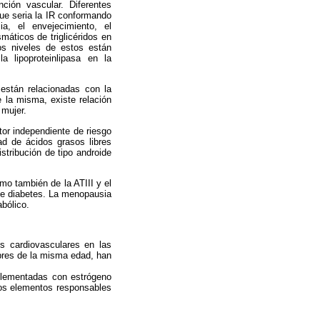
nción vascular. Diferentes
ue seria la IR conformando
a, el envejecimiento, el
áticos de triglicéridos en
Los niveles de estos están
lipoproteinlipasa en la
están relacionadas con la
 la misma, existe relación
 mujer.
ctor independiente de riesgo
ad de ácidos grasos libres
stribución de tipo androide
mo también de la ATIII y el
de diabetes. La menopausia
bólico.
s cardiovasculares en las
mbres de la misma edad, han
plementadas con estrógeno
Los elementos responsables