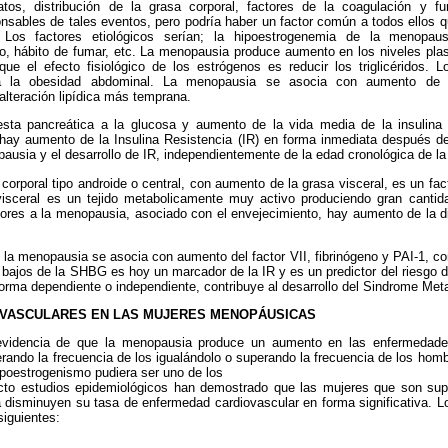
tos, distribución de la grasa corporal, factores de la coagulación y fu
sables de tales eventos, pero podría haber un factor común a todos ellos q
 Los factores etiológicos serían; la hipoestrogenemia de la menopausi
o, hábito de fumar, etc. La menopausia produce aumento en los niveles plasm
ue el efecto fisiológico de los estrógenos es reducir los triglicéridos. 
a la obesidad abdominal. La menopausia se asocia con aumento de la 
alteración lipídica más temprana.
esta pancreática a la glucosa y aumento de la vida media de la insulina 
hay aumento de la Insulina Resistencia (IR) en forma inmediata después de
pausia y el desarrollo de IR, independientemente de la edad cronológica de la
 corporal tipo androide o central, con aumento de la grasa visceral, es un fa
visceral es un tejido metabolicamente muy activo produciendo gran cantid
ores a la menopausia, asociado con el envejecimiento, hay aumento de la di
la menopausia se asocia con aumento del factor VII, fibrinógeno y PAI-1, co
 bajos de la SHBG es hoy un marcador de la IR y es un predictor del riesgo 
rma dependiente o independiente, contribuye al desarrollo del Sindrome Meta
OVASCULARES EN LAS MUJERES MENOPÁUSICAS
evidencia de que la menopausia produce un aumento en las enfermedade
rando la frecuencia de los igualándolo o superando la frecuencia de los ho
ipoestrogenismo pudiera ser uno de los
ecto estudios epidemiológicos han demostrado que las mujeres que son su
disminuyen su tasa de enfermedad cardiovascular en forma significativa. 
iguientes: