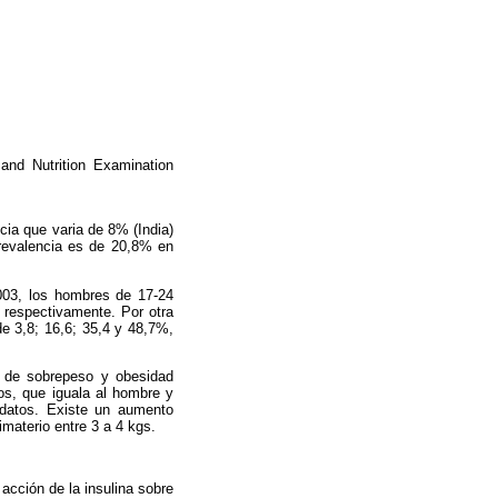
nd Nutrition Examination
ia que varia de 8% (India)
revalencia es de 20,8% en
003, los hombres de 17-24
 respectivamente. Por otra
e 3,8; 16,6; 35,4 y 48,7%,
l de sobrepeso y obesidad
os, que iguala al hombre y
 datos. Existe un aumento
materio entre 3 a 4 kgs.
acción de la insulina sobre