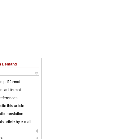
on Demand
 in pdf format
 in xml format
 references
ite this article
ic translation
is article by e-mail
ks