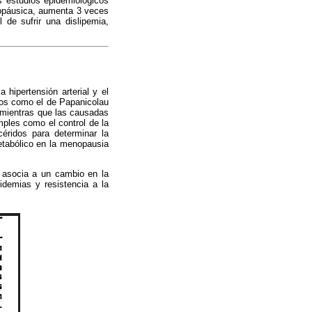
s estudios epidemiológicos
nopáusica, aumenta 3 veces
 de sufrir una dislipemia,
 hipertensión arterial y el
ios como el de Papanicolau
 mientras que las causadas
mples como el control de la
icéridos para determinar la
etabólico en la menopausia
 asocia a un cambio en la
pidemias y resistencia a la