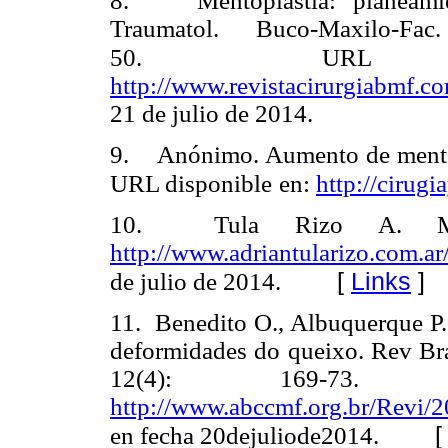
8. Mentoplastia: planeamient
Traumatol. Buco-
Maxilo-Fa
50. URL dis
http://www.revistacirurgiabmf.c
21 de julio de 2014.
9. Anónimo. Aumento de mentón
URL disponible
en:
http://cirug
10. Tula Rizo A. Ment
http://www.adriantularizo.com.ar
[
Links
]
de julio de 2014.
11. Benedito O., Albuquerque P.,
deformidades do queixo. Rev Bra
12(4): 169-73.
http://www.abccmf.org.br/Revi/
en fecha 20dejuliode2014.