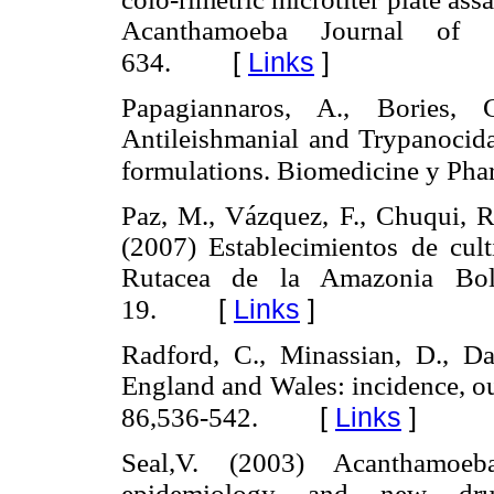
Acanthamoeba Journal of C
[
Links
]
634.
Papagiannaros, A., Bories, 
Antileishmanial and Trypanocidal
formulations. Biomedicine y Pha
Paz, M., Vázquez, F., Chuqui, R
(2007) Establecimientos de cul
Rutacea de la Amazonia Boli
[
Links
]
19.
Radford, C., Minassian, D., Da
England and Wales: incidence, ou
[
Links
]
86,536-542.
Seal,V. (2003) Acanthamoeba 
epidemiology and new dru