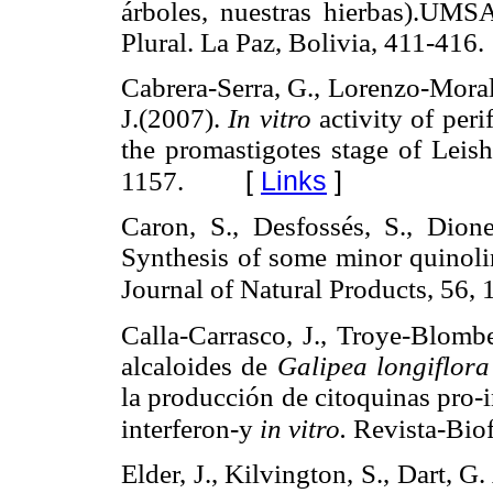
árboles, nuestras hierbas).U
Plural. La Paz, Bolivia, 411-416.
Cabrera-Serra, G., Lorenzo-Morale
J.(2007).
In vitro
activity of per
the promastigotes stage of Leish
[
Links
]
1157.
Caron, S., Desfossés, S., Dione
Synthesis of some minor quinoli
Journal of Natural Products, 56,
Calla-Carrasco, J., Troye-Blomb
alcaloides de
Galipea longiflor
la producción de citoquinas pro-i
interferon-y
in vitro.
Revista-Biof
Elder, J., Kilvington, S., Dart, 