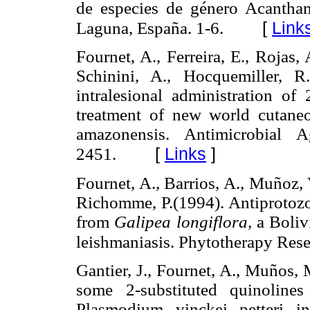
de especies de género Acantham
[
Link
Laguna, España. 1-6.
Fournet, A., Ferreira, E., Rojas,
Schinini, A., Hocquemiller, R
intralesional administration of 
treatment of new world cutane
amazonensis. Antimicrobial 
[
Links
]
2451.
Fournet, A., Barrios, A., Muñoz, 
Richomme, P.(1994). Antiprotozoa
from
Galipea longiflora,
a Boliv
leishmaniasis. Phytotherapy Rese
Gantier, J., Fournet, A., Muños, 
some 2-substituted quinoline
Plasmodium vinckei petteri i