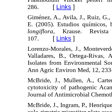
[
Links
]
286.
Giménez, A., Avila, J., Ruiz, G.
E. (2005). Estudios químicos,
longiflora,
Krause. Revist
[
Links
]
107.
Lorenzo-Morales, J., Monteverde
Valladares, B., Ortega-Rivas,
Isolates from Environmental Sou
Ann Agric Environ Med, 12, 233
McBride, J., Mullen, A., Carter
cytotoxicity of pathogenic Aca
Journal of Antimicrobial Chemot
McBride, J., Ingram, P., Henriqu
colo-rimetric microtiter plate ass