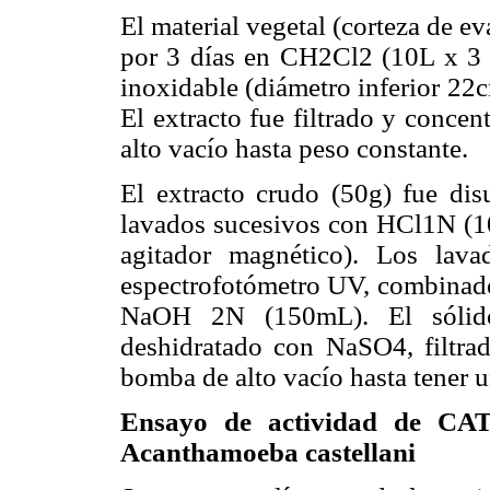
El material vegetal (corteza de 
por 3 días en CH2Cl2 (10L x 3 v
inoxidable (diámetro inferior 22
El extracto fue filtrado y conc
alto vacío hasta peso constante.
El extracto crudo (50g) fue d
lavados sucesivos con HCl1N (1
agitador magnético). Los lav
espectrofotómetro UV, combinado
NaOH 2N (150mL). El sólid
deshidratado con NaSO4, filtra
bomba de alto vacío hasta tener u
Ensayo de actividad de CAT 
Acanthamoeba castellani