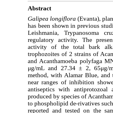
Abstract
Galipea longiflora
(Evanta), pla
has been shown in previous studie
Leishmania, Trypanosoma cr
regulatory activity. The pre
activity of the total bark alk
trophozoites of 2 strains of Ac
and Acanthamoeba polyfaga MN7
μg/mL and 27.34 ± 2, 65μg/mL,
method, with Alamar Blue, and th
near ranges of inhibition sho
antiseptics with antiprotozoal a
produced by species of Acantham
to phospholipid de-rivatives such
reported and tested on the sa