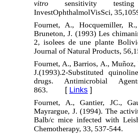
vitro
sensitivity test
InvestOphthalmolVisSci, 35,105
Fournet, A., Hocquemiller, R.
Bruneton, J. (1993) Les chimanin
2, isolees de une plante Bolivi
Journal of Natural Products, 56,
Fournet, A., Barrios, A., Muñoz,
J.(1993).2-Substituted quinolin
drugs. Antimicrobial Age
[
Links
]
863.
Fournet, A., Gantier, JC., Ga
Mayrargue, J. (1994). The activi
Balb/c mice infected with Leis
Chemotherapy, 33, 537-544.