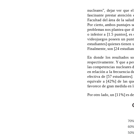
nucleares", dejar ver que e
fascinante prestar atención
Facultad del área de la salu
Por cierto, ambos puntajes s
problemas nos plantea que de
o inferior a [1.5 puntos], e
videojuegos poseen un punta
estudiantes] quienes tienen 
Finalmente, son [24 estudian
En donde los resultados so
respectivamente. Y que a pes
las competencias nucleares d
en relación a la frecuencia d
efectiva de [57 estudiantes]
equivale a [42%] de las qu
favorece de gran medida en la
Por otro lado, un [11%] es d