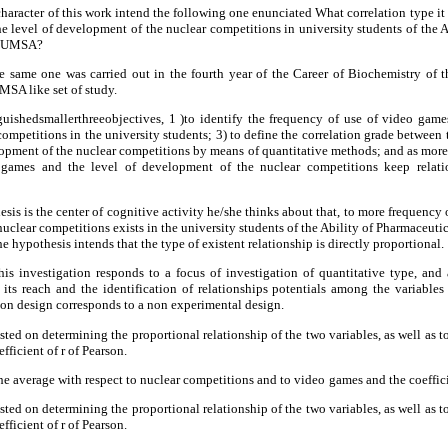
 character of this work intend the following one enunciated What correlation type it
e level of development of the nuclear competitions in university students of the 
he UMSA?
the same one was carried out in the fourth year of the Career of Biochemistry of 
SA like set of study.
uishedsmallerthreeobjectives, 1 )to identify the frequency of use of video games;
ompetitions in the university students; 3) to define the correlation grade between 
opment of the nuclear competitions by means of quantitative methods; and as more 
games and the level of development of the nuclear competitions keep relatio
sis is the center of cognitive activity he/she thinks about that, to more frequency
nuclear competitions exists in the university students of the Ability of Pharmaceut
hypothesis intends that the type of existent relationship is directly proportional.
his investigation responds to a focus of investigation of quantitative type, and
y, its reach and the identification of relationships potentials among the variable
tion design corresponds to a non experimental design.
isted on determining the proportional relationship of the two variables, as well as t
fficient of r of Pearson.
 the average with respect to nuclear competitions and to video
games and the coeffici
isted on determining the proportional relationship of the two variables, as well as t
fficient of r of Pearson.