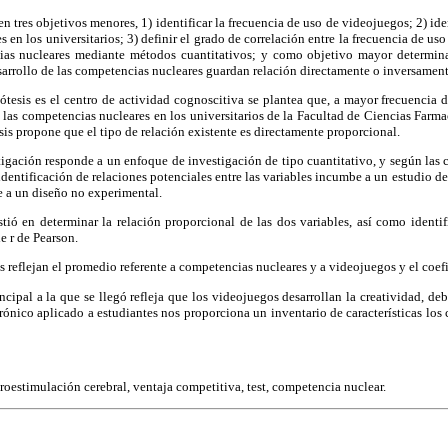
 tres objetivos menores, 1) identificar la frecuencia de uso de videojuegos; 2) iden
 en los universitarios; 3) definir el grado de correlación entre la frecuencia de us
ias nucleares mediante métodos cuantitativos; y como objetivo mayor determina
sarrollo de las competencias nucleares guardan relación directamente o inversamen
ótesis es el centro de actividad cognoscitiva se plantea que, a mayor frecuencia 
 las competencias nucleares en los universitarios de la Facultad de Ciencias Farm
sis propone que el tipo de relación existente es directamente proporcional.
stigación responde a un enfoque de investigación de tipo cuantitativo, y según las c
 identificación de relaciones potenciales entre las variables incumbe a un estudio de
e a un diseño no experimental.
istió en determinar la relación proporcional de las dos variables, así como identifi
e r de Pearson.
s reflejan el promedio referente a competencias nucleares y a videojuegos y el coefi
incipal a la que se llegó refleja que los videojuegos desarrollan la creatividad, d
trónico aplicado a estudiantes nos proporciona un inventario de características los
oestimulación cerebral, ventaja competitiva, test, competencia nuclear.