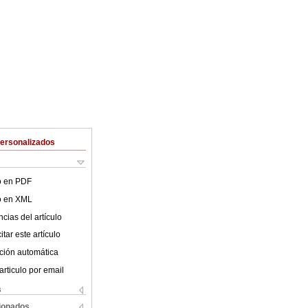
Personalizados
lo en PDF
lo en XML
cias del artículo
tar este artículo
ción automática
articulo por email
s
cionados