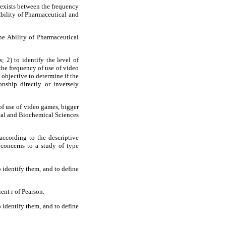
 exists between the frequency
Ability of Pharmaceutical and
the Ability of Pharmaceutical
 2) to identify the level of
the frequency of use of video
objective to determine if the
nship directly or inversely
 of use of video games, bigger
ical and Biochemical Sciences
 according to the descriptive
s concerns to a study of type
o identify them, and to define
ent r of Pearson.
o identify them, and to define