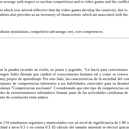
 the average with respect to nuclear competitions and to video games and the coeffici
 to which you arrived reflective that the video games develop the creativity, due to
tudents also provides us an inventory of characteristic which are associated with th
brain stimulation, competitive advantage, test, core competences.
 se la pasaba tocando su violín, su piano y jugando; "Lo hacía para concentrarse 
 origen Judío Alemán que cambió el conocimiento humano tal y como se conoce
 muy propio de aprendizaje. Por otro lado, las características de la sociedad del c
conjunto de competencias inherentes a sus habilidades, esenciales para su desarro
nominan "Competencias nucleares". Considerando que este tipo de competencias está
ades de entretenimiento informático forman parte de las actividades cotidianas de l
rado de correlación entre ambos.
de 110 estudiantes regulares y matriculados con un nivel de significancia de 1.96 
idad a favor 0.5 y en contra 0.5. El cálculo del tamaño muestral se efectuó gracia