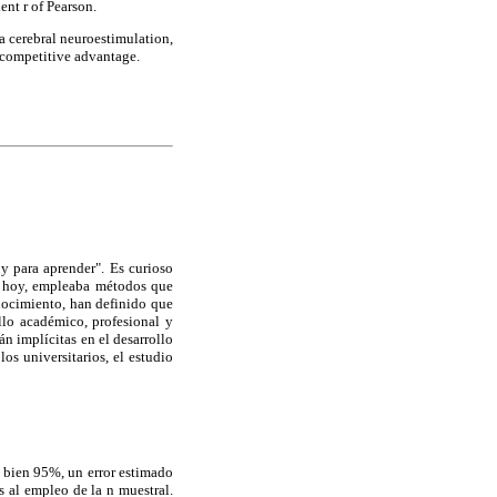
ent r of Pearson.
 a cerebral neuroestimulation,
e competitive advantage.
y para aprender". Es curioso
 hoy, empleaba métodos que
onocimiento, han definido que
llo académico, profesional y
n implícitas en el desarrollo
os universitarios, el estudio
o bien 95%, un error estimado
s al empleo de la n muestral.