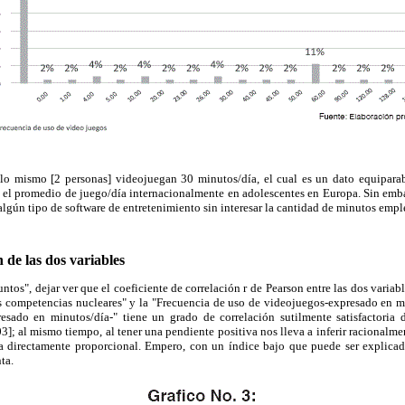
o mismo [2 personas] videojuegan 30 minutos/día, el cual es un dato equiparabl
on el promedio de juego/día internacionalmente en adolescentes en Europa. Sin emb
lgún tipo de software de entretenimiento sin interesar la cantidad de minutos empl
 de las dos variables
tos", dejar ver que el coeficiente de correlación r de
Pearson entre las dos variab
as competencias nucleares" y la "Frecuencia de uso de videojuegos-expresado en m
sado en minutos/día-" tiene un grado de correlación sutilmente satisfactoria d
.03]; al mismo tiempo, al tener una pendiente positiva nos lleva a inferir racionalm
 directamente proporcional. Empero, con un índice bajo que puede ser explicad
ta.