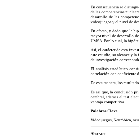
En consecuencia se distinguen
de las competencias nucleares
desarrollo de las competenc
videojuegos y el nivel de de
En efecto, y dado que la hip
mayor nivel de desarrollo de
UMSA. Por lo cual, la hipóte
Así, el carácter de esta inve
este estudio, su alcance y la
de investigación correspond
El análisis estadístico cons
correlación con coeficiente d
De esta manera, los resultado
Es así que, la conclusión pr
cerebral, además el test elec
ventaja competitiva.
Palabras Clave
Videojuegos, Neuróbica, neur
Abstract