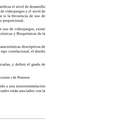
tificar el nivel de desarrollo
o de videojuegos y el nivel de
r si la frecuencia de uso de
te proporcional.
de uso de videojuegos, existe
acéuticas y Bioquímicas de la
aracterísticas descriptivas de
 tipo
correlacional; el diseño
carlas, y definir el grado de
ciente r de Pearson.
ebido a una neuroestimulación
 cuales están asociados con la