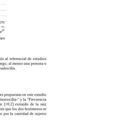
e al referencial de estudios
argo, al menos una persona o
eados/día.
les propuestas en este estudio
inutos/día-" y la "Frecuencia
e [+0.2] extraído de la raíz
ente que los dos fenómenos se
o por la cantidad de sujetos