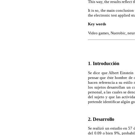
This way, the results reflect
It is so, the main conclusion
the electronic test applied s
Key words
Video games, Nuerobic, neuro
1
.
Introducción
Se dice que Albert Einstein
pensar que éste hombre de
hacen referencia a su estilo
los sujetos desarrollan un 
personal, a las cuales se de
del sujeto y que las activid
pretende identificar algún g
2.
Desarrollo
Se realizó un estudio en 57 
del 0.09 o bien 9%, probabil