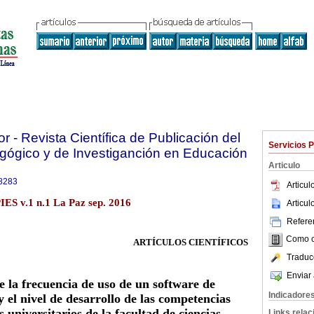
 - Revista Científica de Publicación del
Servicios 
gógico y de Investiganción en Educación
Articulo
8283
Articu
ES v.1 n.1 La Paz sep. 2016
Articu
Referen
Como ci
ARTÍCULOS CIENTÍFICOS
Traduc
Enviar 
e la frecuencia de uso de un software de
Indicadore
 el nivel de desarrollo de las competencias
s universitarios de la facultad de ciencias
Links rela