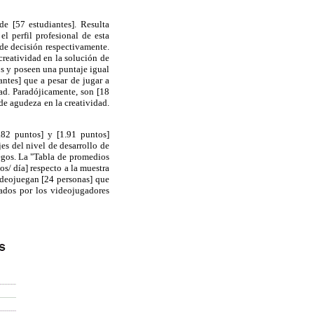
de [57 estudiantes]. Resulta
l perfil profesional de esta
 de decisión respectivamente.
creatividad en la solución de
os y poseen una puntaje igual
antes] que a pesar de jugar a
dad. Paradójicamente, son [18
de agudeza en la creatividad.
.82 puntos] y [1.91 puntos]
es del nivel de desarrollo de
egos. La "Tabla de
promedios
os/ día] respecto a la muestra
videojuegan [24 personas] que
ados por los videojugadores