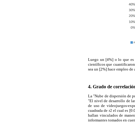
Luego un [4%] o lo que es l
científicos que cuantificar
sea un [2%] hace empleo de a
4. Grado de correlación
La "Nube de dispersión de pun
"El nivel de desarrollo de l
de uso de videojuegos-expre
cuadrada de r2 el cual es [0
hallan vinculados de manera
informantes tomados en cuen