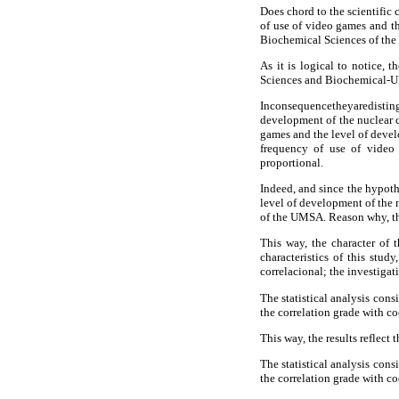
Does chord to the scientific
of use of video games and th
Biochemical Sciences of t
As it is logical to notice, 
Sciences and Biochemical-UM
Inconsequencetheyaredisting
development of the nuclear c
games and the level of devel
frequency of use of video 
proportional.
Indeed, and since the hypothe
level of development of the 
of the UMSA. Reason why, the 
This way, the character of t
characteristics of this stud
correlacional; the investiga
The statistical analysis cons
the correlation grade with coe
This way, the results reflect
The statistical analysis cons
the correlation grade with coe