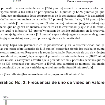
l promedio de esta variable es de [2.04 puntos] respecto a la muestra efectiva 
 especialmente a los datos de por ejemplo [2.16 puntos] y [2.25 puntos], ya que e
d fortalece ampliamente éstas competencias de la conciencia crítica y la capacidad
e hallan muy por encima de la media [1.5 puntos]. Por otro lado, [2.02 puntos] de 
 un total de [15 universitarios] son [9 estudiantes] quienes no juegan a videojueg
s decir, que no gozan de lucidez suficientes en la creatividad, y que solo [6 estudi
je igual o inferior a [1.5 puntos]ynogozan de lucidez suficientes
en la creativi
un puntaje igual o superior a [1.5 puntos] y que videojuegan y que por ende gozan 
tes] que no videojuegan, pero poseen agudeza en la creatividad.
n muy bajos son justamente en la proactividad y en la sistematicidad con [1
ar que están sobre la media de [1.5 puntos] continúan siendo los más bajos puntaj
e estos estudiantes. Respecto a la segunda variable: Frecuencia de uso de videoju
e uso de videojuegos", deja ver que el promedio de esta variable es de [20.82 minut
. Así mismo, es atrayente advertir que a pesar de ser muy pocas las personas que 
e no [33 personas] que equivalen a [58%], esta cantidad de minutos/ día emple
 correlación de las dos variables que si el promedio fuera [0 minutos/día].
ecir [6 estudiantes] hacen uso de un videojuego por 60 minutos/día.