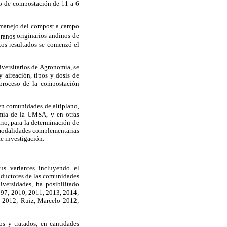
po de compostación de 11 a 6
y manejo del compost a campo
ranos
originarios andinos de
tos resultados se comenzó el
versitarios de Agronomía, se
y aireación, tipos y dosis de
 proceso de la compostación
en comunidades de altiplano,
omía de la UMSA, y en otras
rio, para la determinación de
y modalidades complementarias
te investigación.
us variantes incluyendo el
roductores de las comunidades
ersidades, ha posibilitado
1997, 2010, 2011, 2013, 2014;
r 2012; Ruiz, Marcelo 2012;
s y tratados, en cantidades