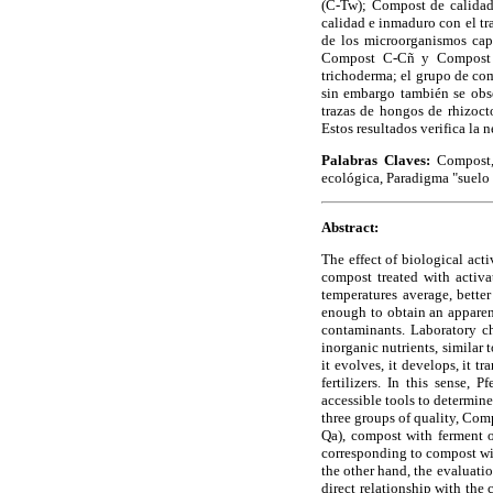
(C-Tw); Compost de calidad
calidad e inmaduro con el tr
de los microorganismos cap
Compost C-Cñ y Compost C-
trichoderma; el grupo de co
sin embargo también se obse
trazas de hongos de rhizoc
Estos resultados verifica la 
Palabras Claves:
Compost,
ecológica, Paradigma "suelo 
Abstract:
The effect of biological acti
compost treated with activa
temperatures average, better
enough to obtain an apparent
contaminants. Laboratory ch
inorganic nutrients, similar 
it evolves, it develops, it t
fertilizers. In this sense,
accessible tools to determin
three groups of quality, Com
Qa), compost with ferment 
corresponding to compost wi
the other hand, the evaluatio
direct relationship with t