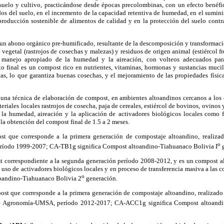
 suelo y cultivo, practicándose desde épocas precolombinas, con un efecto benéfi
dos del suelo, en el incremento de la capacidad retentiva de humedad, en el suminis
roducción sostenible de alimentos de calidad y en la protección del suelo contra
un abono orgánico pre-humificado, resultante de la descomposición y transformació
 vegetal (rastrojos de cosechas y malezas) y residuos de origen animal (estiércol f
manejo apropiado de la humedad y la aireación, con volteos adecuados para 
o final es un compost rico en nutrientes, vitaminas, hormonas y sustancias muci
as, lo que garantiza buenas cosechas, y el mejoramiento de las propiedades físic
 una técnica de elaboración de compost, en ambientes altoandinos cercanos a los 
teriales locales rastrojos de cosecha, paja de cereales, estiércol de bovinos, ovinos
la humedad, aireación y la aplicación de
activadores biológicos locales como 
 la obtención del compost final de 1.5 a 2 meses.
t que corresponde a la primera generación de compostaje altoandino, realiza
o
ríodo 1999-2007; CA-TB1g significa Compost altoandino-Tiahuanaco Bolivia I
 correspondiente a la segunda generación período 2008-2012, y es un compost a
l uso de activadores biológicos locales y en proceso de transferencia masiva a la
o
oandino-Tiahuanaco Bolivia 2
generación.
st que corresponde a la primera generación de compostaje altoandino, realizado
de Agronomía-UMSA, período 2012-2017; CA-ACC1g significa Compost altoandi