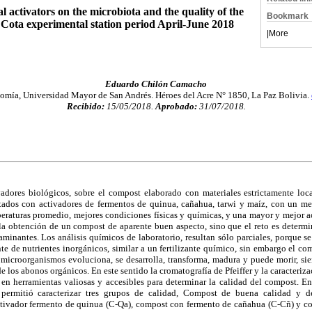
cal activators on the microbiota and the quality of the
Bookmark
 Cota experimental station period April-June 2018
|
More
Eduardo Chilón Camacho
omía, Universidad Mayor de San Andrés. Héroes del Acre N° 1850, La Paz Bolivia.
Recibido:
15/05/2018.
Aprobado:
31/07/2018.
vadores biológicos, sobre el compost elaborado con materiales estrictamente loca
tados con activadores de fermentos de quinua, cañahua, tarwi y maíz, con un m
raturas promedio, mejores condiciones físicas y químicas, y una mayor y mejor ac
a obtención de un compost de aparente buen aspecto, sino que el reto es determin
minantes. Los análisis químicos de laboratorio, resultan sólo parciales, porque 
te de nutrientes inorgánicos, similar a un fertilizante químico, sin embargo el co
s microorganismos evoluciona, se desarrolla, transforma, madura y puede morir, sie
 los abonos orgánicos. En este sentido la cromatografía de Pfeiffer y la caracteriz
en herramientas valiosas y accesibles para determinar la calidad del compost. En
 permitió caracterizar tres grupos de calidad, Compost de buena calidad y d
tivador fermento de quinua (C-Qa), compost con fermento de cañahua (C-Cñ) y c