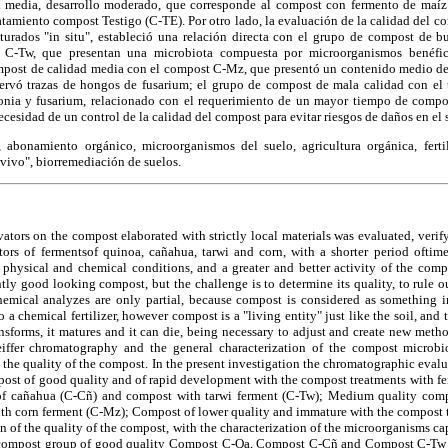
 media, desarrollo moderado, que corresponde al compost con fermento de ma
atamiento compost Testigo (C-TE). Por otro lado, la evaluación de la calidad del co
turados "in situ", estableció una relación directa con el grupo de compost de 
Tw, que presentan una microbiota compuesta por microorganismos benéficos
mpost de calidad media con el compost C-Mz, que presentó un contenido medio d
rvó trazas de hongos de fusarium; el grupo de compost de mala calidad con el t
tonia y fusarium, relacionado con el requerimiento de un mayor tiempo de compo
necesidad de un control de la calidad del compost para evitar riesgos de daños en el s
 abonamiento orgánico, microorganismos del suelo, agricultura orgánica, ferti
vivo", biorremediación de suelos.
vators on the compost elaborated with strictly local materials was evaluated, verify
tors of fermentsof quinoa, cañahua, tarwi and corn, with a shorter period oftim
 physical and chemical conditions, and a greater and better activity of the comp
ly good looking compost, but the challenge is to determine its quality, to rule o
emical analyzes are only partial, because compost is considered as something i
to a chemical fertilizer, however compost is a "living entity" just like the soil, an
ransforms, it matures and it can die, being necessary to adjust and create new meth
 Pfeiffer chromatography and the general characterization of the compost microbi
e the quality of the compost. In the present investigation the chromatographic evalu
post of good quality and of rapid development with the compost treatments with fe
of cañahua (C-Cñ) and compost with tarwi ferment (C-Tw); Medium quality com
th corn ferment (C-Mz); Compost of lower quality and immature with the compost 
n of the quality of the compost, with the characterization of the microorganisms cap
he compost group of good quality Compost C-Qa, Compost C-Cñ and Compost C-Tw ,