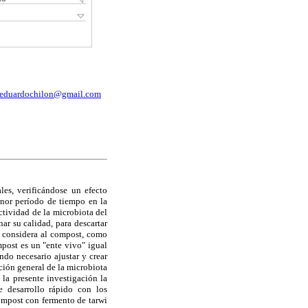
eduardochilon@gmail.com
les, verificándose
un efecto
enor período de tiempo en la
tividad de la microbiota del
ar su calidad, para descartar
se considera al compost, como
mpost es un "ente vivo" igual
ndo necesario ajustar y crear
ación general de la microbiota
 la presente investigación la
e desarrollo rápido con los
ompost con fermento de tarwi