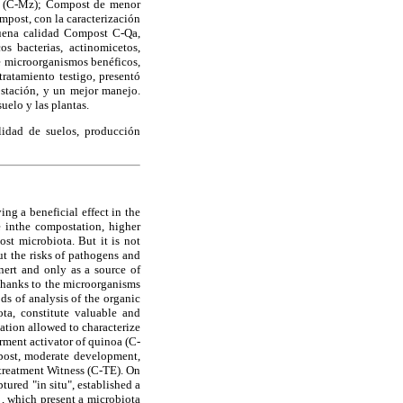
íz (C-Mz); Compost de menor
mpost, con la caracterización
buena calidad Compost C-Qa,
 bacterias, actinomicetos,
e microorganismos benéficos,
ratamiento testigo, presentó
stación, y un mejor manejo.
uelo y las plantas.
lidad de suelos, producción
ing a beneficial effect in the
e inthe compostation, higher
ost microbiota. But it is not
ut the risks of pathogens and
nert and only as a source of
d thanks to the microorganisms
ods of analysis of the organic
ota, constitute valuable and
ation allowed to characterize
rment activator of quinoa (C-
post, moderate development,
treatment Witness (C-TE). On
tured "in situ", established a
 which present a microbiota