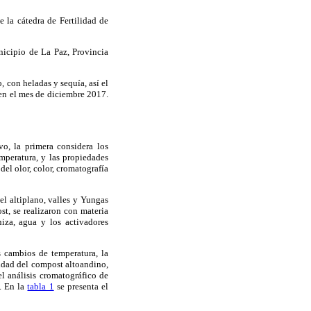
 la cátedra de Fertilidad de
icipio de La Paz, Provincia
, con heladas y sequía, así el
en el mes de diciembre 2017.
vo, la primera considera los
mperatura, y las propiedades
del olor, color, cromatografía
el altiplano, valles y Yungas
st, se realizaron con materia
niza, agua y los activadores
s cambios de temperatura, la
lidad del compost altoandino,
el análisis cromatográfico de
". En la
tabla 1
se presenta el