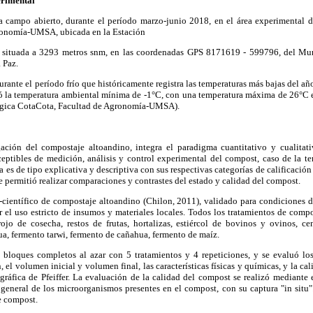
erimental
 a campo abierto, durante el período marzo-junio 2018, en el área experimental de
gronomía-UMSA, ubicada en la Estación
 situada a 3293 metros snm, en las coordenadas GPS 8171619 - 599796, del Mun
 Paz.
urante el período frío que históricamente registra las temperaturas más bajas del año
ró la temperatura ambiental mínima de -1°C, con una temperatura máxima de 26°C 
ógica CotaCota, Facultad de Agronomía-UMSA).
ción del compostaje altoandino, integra el paradigma cuantitativo y cualitati
eptibles de medición, análisis y control experimental del compost, caso de la te
a es de tipo explicativa y descriptiva con sus respectivas categorías de calificación 
e permitió realizar comparaciones y contrastes del estado y calidad del compost.
-científico de compostaje altoandino (Chilon, 2011), validado para condiciones d
r el uso estricto de insumos y materiales locales. Todos los tratamientos de compo
rojo de cosecha, restos de frutas, hortalizas, estiércol de bovinos y ovinos, ce
a, fermento tarwi, fermento de cañahua, fermento de maíz.
e bloques completos al azar con 5 tratamientos y 4 repeticiones, y se evaluó lo
 el volumen inicial y volumen final, las características físicas y químicas, y la ca
ráfica de Pfeiffer. La evaluación de la calidad del compost se realizó mediante 
ón general de los microorganismos presentes en el compost, con su captura "in situ
de compost.