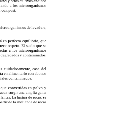
arwi y otros cultivos andinos
ivando a los microorganismos
l compost.
 microorganismos de levadura,
á en perfecto equilibrio, que
rece respeto. El suelo que se
acias a los microorganismos
os degradados y contaminados,
os cuidadosamente, caso del
sta en alimentarlo con abonos
riales contaminados.
, que convertidas en polvo y
 hacen surgir una amplia gama
lantas. La harina de rocas, se
artir de la molienda de rocas