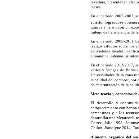
levadura, presentaban efect
meses.
En el período 2005-2007, se
abierto, lográndose obtener
quinua y tarwi, con un exce
trabajo de transferencia de 
En el período 2008-2011, ba
realizó estudios sobre los e
activadores locales, verif
altoandina. Además, se intens
En el período 2012-2017, se
valles y Yungas de Bolivia
Universidades de la zona rur
la calidad del compost, por 
de determinación de la calida
Meta-teoría
y
conceptos de 
El desarrollo y continuid
enriquecimiento con harina d
campesinas y a los recurs
desarrollar una Metateoría r
Cortez, Julio 1998; Sotoma
Chilon, Jhoselyne 2014; Tor
Alimento orgánico del su