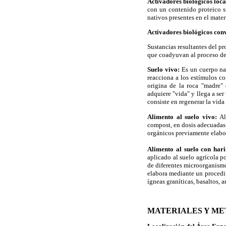
Activadores biológicos loc
con un contenido proteico s
nativos presentes en el mate
Activadores biológicos con
Sustancias resultantes del p
que coadyuvan al proceso d
Suelo vivo:
Es un cuerpo na
reacciona a los estímulos c
origina de la roca "madre"
adquiere "vida" y llega a se
consiste en regenerar la vida
Alimento al suelo vivo:
Al
compost, en dosis adecuadas 
orgánicos previamente elabor
Alimento al suelo con hari
aplicado al suelo agrícola p
de diferentes microorganismos
elabora mediante un procedim
ígneas graníticas, basaltos, 
MATERIALES Y M