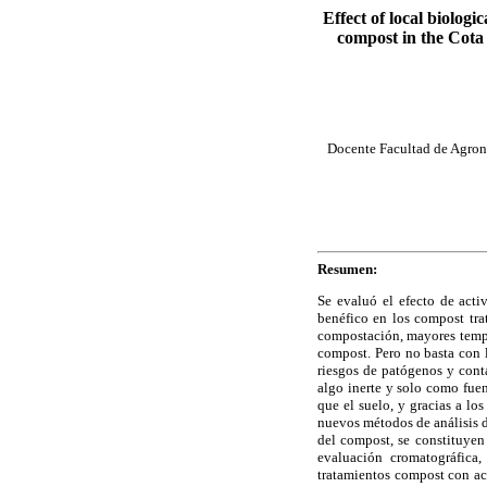
Effect of local biologi
compost in the Cota
Docente Facultad de Agron
Resumen:
Se evaluó el efecto de acti
benéfico en los compost tra
compostación, mayores tempe
compost. Pero no basta con l
riesgos de patógenos y conta
algo inerte y solo como fuen
que el suelo, y gracias a lo
nuevos métodos de análisis de
del compost, se constituyen 
evaluación cromatográfica,
tratamientos compost con ac