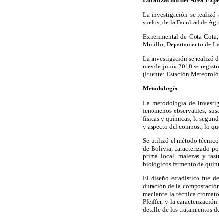
Localización del Área Exp
La investigación se realizó
suelos, de la Facultad de A
Experimental de Cota Cota,
Murillo, Departamento de La
La investigación se realizó d
mes de junio 2018 se regist
(Fuente: Estación Meteorol
Metodología
La metodología de investiga
fenómenos observables, susc
físicas y químicas; la segund
y aspecto del compost, lo qu
Se utilizó el método técnico
de Bolivia, caracterizado po
prima local, malezas y rast
biológicos fermento de quinu
El diseño estadístico fue d
duración de la
compostación,
mediante la técnica cromatog
Pfeiffer, y la caracterizaci
detalle de los tratamientos 