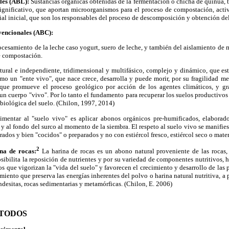
ales (ABL):
Sustancias orgánicas obtenidas de la fermentación o chicha de quinua, t
ignificativo, que aportan microorganismos para el proceso de compostación, act
rial inicial, que son los responsables del proceso de descomposición y obtención de
vencionales (ABC):
rocesamiento de la leche caso yogurt, suero de leche, y también del aislamiento de
e compostación.
tural e independiente, tridimensional y multifásico, complejo y dinámico, que est
omo un "ente vivo", que nace crece,
desarrolla y puede morir, por su fragilidad me
 que promueve el proceso geológico por acción de los agentes climáticos, y gr
r un cuerpo "vivo". Por lo tanto el fundamento para recuperar los suelos productiv
 biológica del suelo. (Chilon, 1997, 2014)
imentar al "suelo vivo" es aplicar abonos orgánicos pre-humificados, elaborad
y al fondo del surco al momento de la siembra. El respeto al suelo vivo se manifie
ados y bien "cocidos" o preparados y no con estiércol fresco, estiércol seco o mate
2
na de rocas:
La harina de rocas es un abono natural proveniente de las rocas
osibilita la reposición de nutrientes y por su variedad de componentes nutritivos,
 que vigorizan la "vida del suelo" y favorecen el crecimiento y desarrollo de las p
iento que preserva las energías inherentes del polvo o harina natural nutritiva, a p
andesitas, rocas sedimentarias y metamórficas. (Chilon, E. 2006)
ETODOS