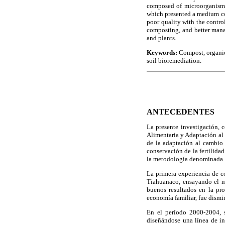
composed of microorganisms
which presented a medium co
poor quality with the control
composting, and better manag
and plants.
Keywords:
Compost, organic 
soil bioremediation.
ANTECEDENTES
La presente investigación, 
Alimentaria y Adaptación al 
de la adaptación al cambio 
conservación de la fertilida
la metodología denominada 
La primera experiencia de c
Tiahuanaco, ensayando el m
buenos resultados en la pro
economía familiar, fue dismin
En el período 2000-2004, s
diseñándose una línea de in