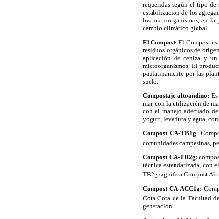
requeridas según el tipo de
estabilización de los agrega
los microorganismos, en la p
cambio climático global.
El Compost:
El Compost es 
residuos orgánicos de origen
aplicación de ceniza y un 
microorganismos. El product
paulatinamente por las plant
suelo.
Compostaje altoandino:
Es
mar, con la utilización de ma
con el manejo adecuado de 
yogurt, levadura y agua, con
Compost CA-TB1g:
Compos
comunidades campesinas, pe
Compost CA-TB2g:
compost
técnica estandarizada, con e
TB2g significa Compost Alt
Compost CA-ACC1g:
Compo
Cota Cota de la Facultad 
generación.