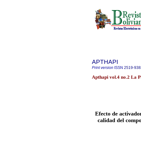
APTHAPI
Print version
ISSN
2519-938
Apthapi vol.4 no.2 La 
Efecto de activador
calidad del compo