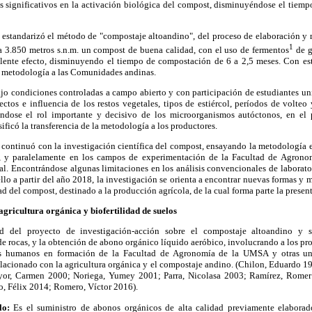
os significativos en la activación biológica del compost, disminuyéndose el tiem
 estandarizó el método de "compostaje altoandino", del proceso de elaboración 
1
 a 3.850 metros s.n.m. un compost de buena calidad, con el uso de fermentos
de g
lente efecto, disminuyendo el tiempo de compostación de 6 a 2,5 meses. Con es
la metodología a las Comunidades andinas.
jo condiciones controladas a campo abierto y con participación de estudiantes uni
fectos e influencia de los restos vegetales, tipos de estiércol, períodos de volteo 
icándose el rol importante y decisivo de los microorganismos autóctonos, en el
ificó la transferencia de la metodología a los productores.
 continuó con la investigación científica del compost, ensayando la metodología 
, y paralelamente en los campos de experimentación de la Facultad de Agron
al. Encontrándose algunas limitaciones en los análisis convencionales de laborato
ello a partir del año 2018, la investigación se orienta a encontrar nuevas formas 
d del compost, destinado a la producción agrícola, de la cual forma parte la presen
agricultura orgánica y biofertilidad de suelos
ad del proyecto de investigación-acción sobre el compostaje altoandino y s
e rocas, y la obtención de abono orgánico líquido aeróbico, involucrando a los p
os
humanos en formación de la Facultad de Agronomía de la UMSA y otras univ
elacionado con la agricultura orgánica y el compostaje andino. (Chilon, Eduardo 
yor, Carmen 2000; Noriega, Yumey 2001; Parra, Nicolasa 2003; Ramírez, Rome
o, Félix 2014; Romero, Víctor 2016).
elo:
Es el suministro de abonos orgánicos de alta calidad previamente elaborado