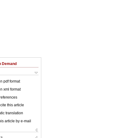
on Demand
 in pdf format
 in xml format
 references
ite this article
ic translation
is article by e-mail
ks