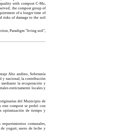
 quality with compost C-Mz,
served; the compost group of
equirement of a longer time of
d risks of damage to the soil
ction, Paradigm "living soil",
staje Alto andino, Soberanía
l y nacional, la contribución
, mediante la recuperación y
iales estrictamente locales y
originarias del Municipio de
n este compost se probó con
res optimización de tiempo y
s requerimientos comunales,
 de yogurt, suero de leche y