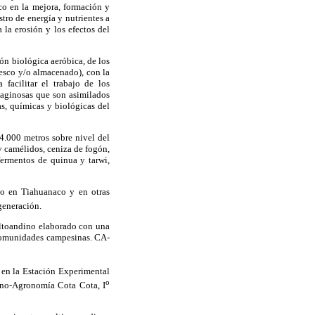
co en la mejora, formación y
tro de energía y nutrientes a
 la erosión y los efectos del
n biológica aeróbica, de los
resco y/o almacenado), con la
facilitar el trabajo de los
laginosas que son asimilados
as, químicas y biológicas del
4.000 metros sobre nivel del
 y camélidos, ceniza de fogón,
fermentos de quinua y tarwi,
do en Tiahuanaco y en otras
generación.
ltoandino elaborado con una
s comunidades campesinas. CA-
 en la Estación Experimental
o
no-Agronomía Cota Cota, I