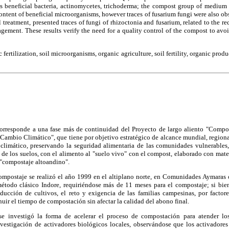
 beneficial bacteria, actinomycetes, trichoderma; the compost group of medium
ntent of beneficial microorganisms, however traces of fusarium fungi were also ob
 treatment, presented traces of fungi of rhizoctonia and fusarium, related to the r
ement. These results verify the need for a quality control of the compost to avoi
fertilization, soil microorganisms, organic agriculture, soil fertility, organic produ
corresponde a una fase más de continuidad del Proyecto de largo aliento "Compo
Cambio Climático", que tiene por objetivo estratégico de alcance mundial, regiona
climático, preservando la seguridad alimentaria de las comunidades vulnerables
d de los suelos, con el alimento al "suelo vivo" con el compost, elaborado con mater
"compostaje altoandino".
ompostaje se realizó el año 1999 en el altiplano norte, en Comunidades Aymaras 
étodo clásico Indore, requiriéndose más de 11 meses para el compostaje; si bie
ducción de cultivos, el reto y exigencia de las familias campesinas, por facto
uir el tiempo de compostación sin afectar la calidad del abono final.
e investigó la forma de acelerar el proceso de compostación para atender lo
vestigación de activadores biológicos locales, observándose que los activadores