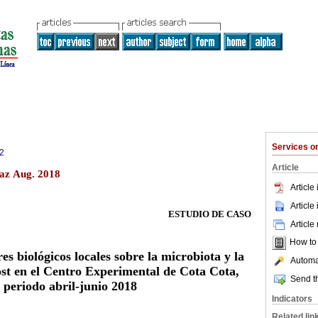
Services 
2
Article
Paz Aug. 2018
Article
Article
ESTUDIO DE CASO
Article
How to c
es biológicos locales sobre la microbiota y la
Automat
st en el Centro Experimental de Cota Cota,
Send th
periodo abril-junio 2018
Indicators
Related lin