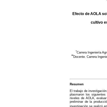
Efecto de AOLA sob
cultivo 
*
Carrera Ingeniería A
**
Docente. Carrera Ingen
Resumen
El trabajo de investigació
plasmaron los siguientes 
niveles de AOLA, evaluar 
preliminar de la producc
investigación se realizó e