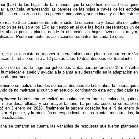
rior (haz) de las hojas, de tal manera, que la superficie de las hojas que
ar la cutícula, atravesando las paredes de las hojas a través de los ectod
ibrillas en las zonas de las paredes primarias y secundarias y así las esto
e realizó 3 aplicaciones durante el ciclo de crecimiento y desarrollo del cultiv
icación se realizó a los 15 días tiempo en el que las hojas presentaban un d
el abono para la planta, donde la absorción en hojas jóvenes es mayor,
licadas. Posteriormente las aplicaciones restantes fue cada 15 días.
allo, el cual consiste en reponer o intercambiara una planta por otra en razó
icas. El refallo se hizo a 12 plantas a los 10 días después del trasplante.
alación de cintas de riego por goteo, dos cintas para un área de 18 m2. Antes
a humedecer el suelo y ayudar a la planta a su desarrollo en la adaptación en 
a día por medio.
eshierbe se realizó a las dos semanas después de la siembra, la misma que s
do de no maltratar al cultivo en estudio, continuando esta actividad cada s
espinaca:
La cosecha se realizó manualmente en forma escalonada, quitand
 mejor desarrolladas y con mayor tamaño. La primera cosecha se realizó e
ó en 3 enero del 2018, finalmente la tercera cosecha fue el 9 de enero 
izar el pesaje, y la medición correspondiente de las plantas muestreadas; f
ercializadas.
ha se tomaron en cuenta las variables de respuesta que fueron planteada