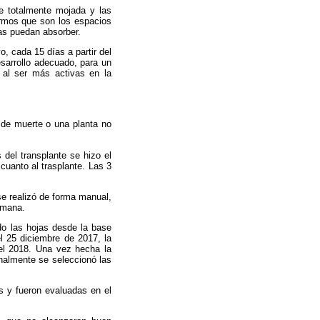
de totalmente mojada y las
ermos que son los espacios
mas puedan absorber.
o, cada 15 días a partir del
esarrollo adecuado, para un
 al ser más activas en la
n de muerte o una planta no
 del transplante se hizo el
cuanto al trasplante. Las 3
e realizó de forma manual,
emana.
o las hojas desde la base
l 25 diciembre de 2017, la
del 2018. Una vez hecha la
inalmente se seleccionó las
s y fueron evaluadas en el