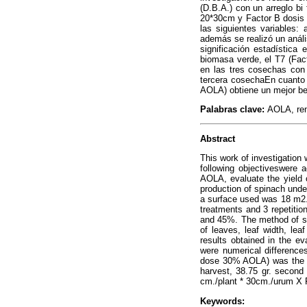
(D.B.A.) con un arreglo bi
20*30cm y Factor B dosis 
las siguientes variables:
además se realizó un anál
significación estadística
biomasa verde, el T7 (Fac
en las tres cosechas con
tercera cosechaEn cuanto 
AOLA) obtiene un mejor be
Palabras clave:
AOLA, ren
Abstract
This work of investigation
following objectiveswere 
AOLA, evaluate the yield 
production of spinach unde
a surface used was 18 m2. 
treatments and 3 repetitio
and 45%. The method of so
of leaves, leaf width, le
results obtained in the ev
were numerical difference
dose 30% AOLA) was the one
harvest, 38.75 gr. second
cm./plant * 30cm./urum X 
Keywords: