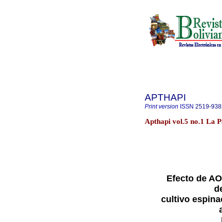
APTHAPI
Print version
ISSN
2519-938
Apthapi vol.5 no.1 La 
Efecto de AO
d
cultivo espin