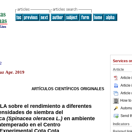
Services 
2
Article
Paz Apr. 2019
Article
Article
ARTÍCULOS CIENTÍFICOS ORIGINALES
Article
How to c
LA sobre el rendimiento a diferentes
Automat
ensidades de siembra del
Send th
aca
(Spinacea oleracea L.)
en ambiente
atemperado en el Centro
Indicators
Experimental Cota Cota
Related lin