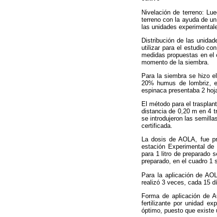
Nivelación de terreno: Lue
terreno con la ayuda de un 
las unidades experimentale
Distribución de las unidad
utilizar para el estudio c
medidas propuestas en el 
momento de la siembra.
Para la siembra se hizo e
20% humus de lombriz, en
espinaca presentaba 2 hoja
El método para el trasplant
distancia de 0,20 m en 4 t
se introdujeron las semill
certificada.
La dosis de AOLA, fue pro
estación Experimental de 
para 1 litro de preparado se
preparado, en el cuadro 1 
Para la aplicación de AOLA
realizó 3 veces, cada 15 dí
Forma de aplicación de
fertilizante por unidad ex
óptimo, puesto que existe