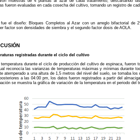
on muestras de 4 plantas al azar de cada tratamiento, descartando la
das fueron evaluadas en cada cosecha del cultivo, tomando un registro de ca
fue el diseño: Bloques Completos al Azar con un arreglo bifactorial de 2
mer factor son densidades de siembra y el segundo factor dosis de AOLA.
SCUSIÓN
aturas registradas durante el ciclo del cultivo
 temperatura durante el ciclo de producción del cultivo de espinaca, fuero
cual reconocía las varianzas de temperaturas máximas y mínimas durante tod
nte atemperado a una altura de 1,5 metros del nivel del suelo, se tomaba los
posteriores a las 04:00 pm, los datos fueron registrados a partir del almaci
ación se muestra la gráfica de variación de la temperatura en el periodo del t