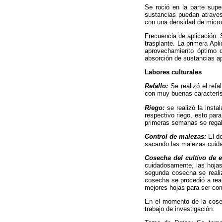
Se roció en la parte supe
sustancias puedan atraves
con una densidad de microf
Frecuencia de aplicación: S
trasplante. La primera Apl
aprovechamiento óptimo d
absorción de sustancias ap
Labores culturales
Refallo:
Se realizó el ref
con muy buenas característ
Riego:
se realizó la inst
respectivo riego, esto par
primeras semanas se regab
Control de malezas:
El d
sacando las malezas cuidan
Cosecha del cultivo de 
cuidadosamente, las hojas
segunda cosecha se realiz
cosecha se procedió a real
mejores hojas para ser com
En el momento de la cosec
trabajo de investigación.