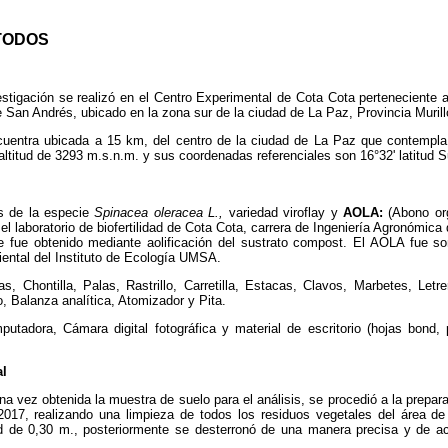
TODOS
estigación se realizó en el Centro Experimental de Cota Cota perteneciente
 San Andrés, ubicado en la zona sur de la ciudad de La Paz, Provincia Murill
uentra ubicada a 15 km, del centro de la ciudad de La Paz que contempla
altitud de 3293 m.s.n.m. y sus coordenadas referenciales son 16°32' latitud Su
s de la especie
Spinacea oleracea L.,
variedad viroflay y
AOLA:
(Abono org
el laboratorio de biofertilidad de Cota Cota, carrera de Ingeniería Agronómic
fue obtenido mediante aolificación del sustrato compost. El AOLA fue so
iental del Instituto de Ecología UMSA.
as, Chontilla, Palas, Rastrillo, Carretilla, Estacas, Clavos, Marbetes, Let
 Balanza analítica, Atomizador y Pita.
utadora, Cámara digital fotográfica y material de escritorio (hojas bond, pl
al
na vez obtenida la muestra de suelo para el análisis, se procedió a la prepara
2017, realizando una limpieza de todos los
residuos vegetales del área de
d de 0,30 m., posteriormente se desterronó de una manera precisa y de ac