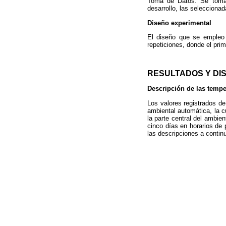
Toma de Datos: Se tomar
desarrollo, las selecciona
Diseño experimental
El diseño que se empleo 
repeticiones, donde el pri
RESULTADOS Y DI
Descripción de las temper
Los valores registrados de
ambiental automática, la 
la parte central del ambie
cinco días en horarios de 
las descripciones a continu