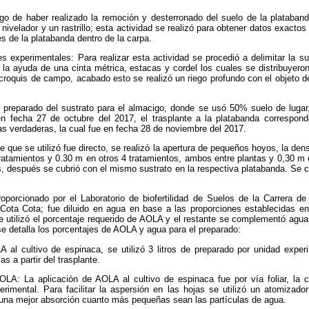
go de haber realizado la remoción y desterronado del suelo de la plataband
nivelador y un rastrillo; esta actividad se realizó para obtener datos exactos y 
s de la platabanda dentro de la carpa.
es experimentales: Para realizar esta actividad se procedió a delimitar la su
on la ayuda de una cinta métrica, estacas y cordel los cuales se distribuyero
croquis de campo, acabado esto se realizó un riego profundo con el objeto d
l preparado del sustrato para el almacigo, donde se usó 50% suelo de luga
 fecha 27 de octubre del 2017, el trasplante a la platabanda correspondi
s verdaderas, la cual fue en fecha 28 de noviembre del 2017.
e que se utilizó fue directo, se realizó la apertura de pequeños hoyos, la de
ratamientos y 0.30 m en otros 4 tratamientos, ambos entre plantas y 0,30 m 
as, después se cubrió con el mismo sustrato en la respectiva platabanda. Se 
porcionado por el Laboratorio de biofertilidad de Suelos de la Carrera d
Cota Cota; fue diluido en agua en base a las proporciones establecidas en 
 utilizó el porcentaje
requerido de AOLA y el restante se complementó agua, 
se detalla los porcentajes de AOLA y agua para el preparado:
 al cultivo de espinaca, se utilizó 3 litros de preparado por unidad exper
as a partir del trasplante.
 AOLA:
La aplicación de AOLA al cultivo de espinaca fue por vía foliar, la c
perimental. Para facilitar la aspersión en las hojas se utilizó un atomiza
 una mejor absorción cuanto más pequeñas sean las partículas de agua.