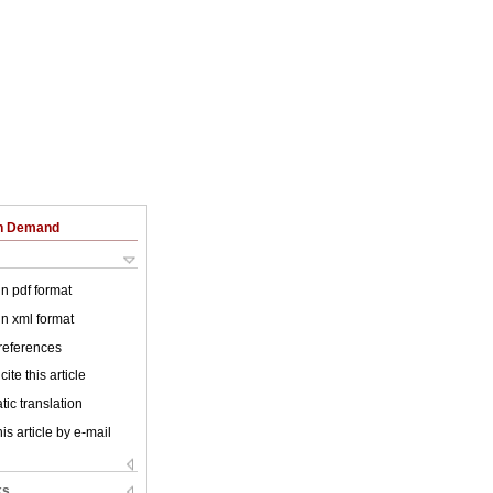
on Demand
 in pdf format
 in xml format
 references
ite this article
ic translation
is article by e-mail
ks