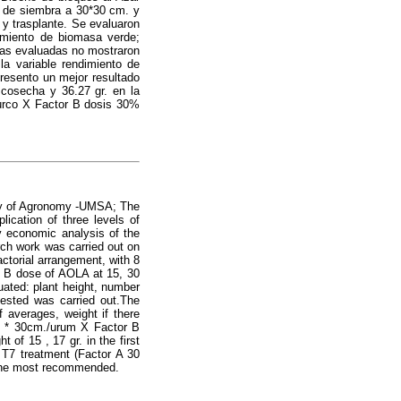
es de siembra a 30*30 cm. y
y trasplante. Se evaluaron
dimiento de biomasa verde;
cas evaluadas no mostraron
la variable rendimiento de
resento un mejor resultado
cosecha y 36.27 gr. en la
surco X Factor B dosis 30%
ulty of Agronomy -UMSA; The
ication of three levels of
y economic analysis of the
rch work was carried out on
ctorial arrangement, with 8
or B dose of AOLA at 15, 30
ated: plant height, number
tested was carried out.The
f averages, weight if there
nt * 30cm./urum X Factor B
of 15 , 17 gr. in the first
 T7 treatment (Factor A 30
 the most recommended.