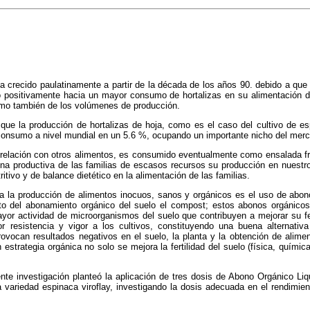
 ha crecido paulatinamente a partir de la década de los años 90. debido a que 
 positivamente hacia un mayor consumo de hortalizas en su alimentación di
mo también de los volúmenes de producción.
que la producción de hortalizas de hoja, como es el caso del cultivo de es
onsumo a nivel mundial en un 5.6 %, ocupando un importante nicho del mer
n relación con otros alimentos, es consumido eventualmente como ensalada fr
ena productiva de las familias de escasos recursos su producción en nuest
ritivo y de balance dietético en la alimentación de las familias.
ra la producción de alimentos inocuos, sanos y orgánicos es el uso de abono
del abonamiento orgánico del suelo el compost; estos abonos orgánicos 
yor actividad de microorganismos del suelo que contribuyen a mejorar su ferti
resistencia y vigor a los cultivos, constituyendo una buena alternativa 
ovocan resultados negativos en el suelo, la planta y la obtención de alim
estrategia orgánica no solo se mejora la fertilidad del suelo (física, química
nte investigación planteó la aplicación de tres dosis de Abono Orgánico Li
a variedad espinaca viroflay, investigando la
dosis adecuada en el rendimient