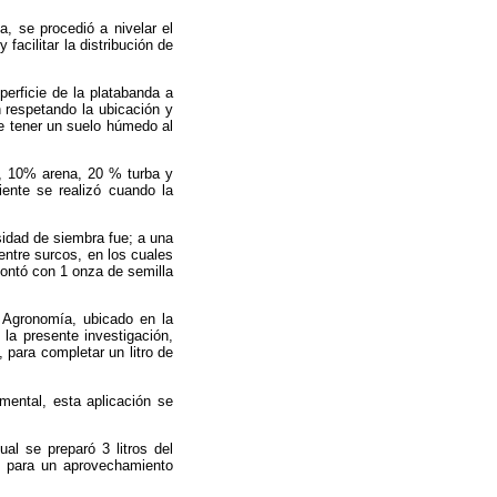
a, se procedió a nivelar el
facilitar la distribución de
perficie de la platabanda a
n respetando la ubicación y
e tener un suelo húmedo al
r, 10% arena, 20 % turba y
ente se realizó cuando la
nsidad de siembra fue; a una
entre surcos, en los cuales
contó con 1 onza de semilla
e Agronomía, ubicado en la
la presente investigación,
para completar un litro de
imental, esta aplicación se
ual se preparó 3 litros del
dor para un aprovechamiento