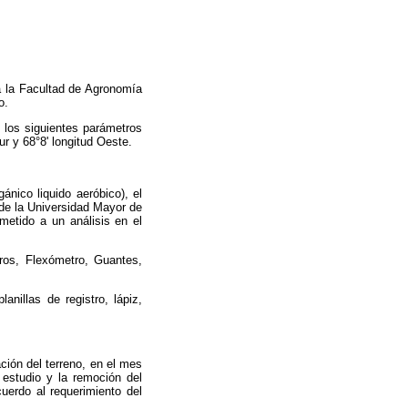
 a la Facultad de Agronomía
o.
 los siguientes parámetros
r y 68°8' longitud Oeste.
ánico liquido aeróbico), el
a de la Universidad Mayor de
metido a un análisis en el
reros, Flexómetro, Guantes,
anillas de registro, lápiz,
ción del terreno, en el mes
 estudio y la remoción del
uerdo al requerimiento del