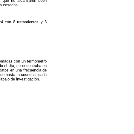
s que no alcanzaron buen
da cosecha.
*4 con 8 tratamientos y 3
n tomadas con un termómetro
o el día, se encontraba en
 datos en una frecuencia de
gado hasta la cosecha, dada
rabajo de investigación.