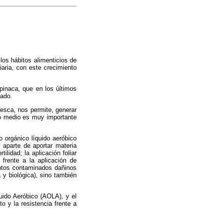
los hábitos alimenticios de
aria, con este crecimiento
pinaca, que en los últimos
cado.
esca, nos permite, generar
ro medio es muy importante
 orgánico líquido aeróbico
aparte de aportar materia
lidad; la aplicación foliar
frente a la aplicación de
entos contaminados dañinos
 y biológica), sino también
quido Aeróbico (AOLA), y el
o y la resistencia frente a