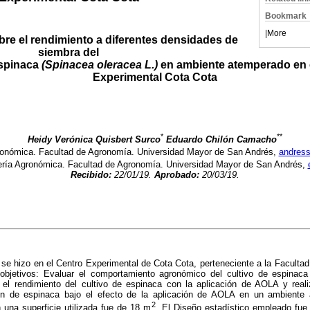
Bookmark
|
More
re el rendimiento a diferentes densidades de
siembra del
espinaca
(Spinacea oleracea L.)
en ambiente atemperado en 
Experimental Cota Cota
*
**
Heidy Verónica Quisbert Surco
Eduardo Chilón Camacho
gronómica. Facultad de Agronomía. Universidad Mayor de San Andrés,
andres
iería Agronómica. Facultad de Agronomía. Universidad Mayor de San Andrés,
Recibido:
22/01/19.
Aprobado:
20/03/19.
n se hizo en el Centro Experimental de Cota Cota, perteneciente a la Facul
objetivos: Evaluar el comportamiento agronómico del cultivo de espinaca
el rendimiento del cultivo de espinaca con la aplicación de AOLA y real
ión de espinaca bajo el efecto de la aplicación de AOLA en un ambiente 
2
n una superficie utilizada fue de 18 m
. El Diseño estadístico empleado fue