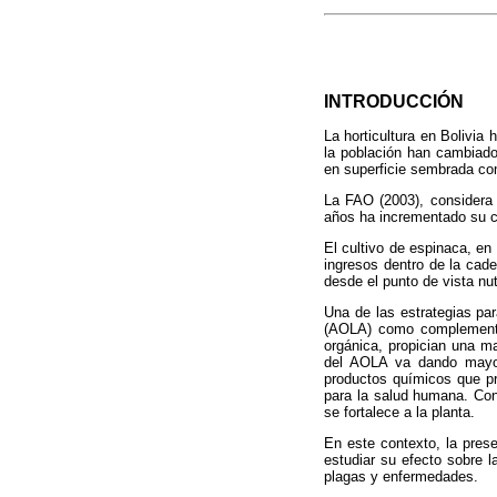
INTRODUCCIÓN
La horticultura en Bolivia
la población han cambiado
en superficie sembrada co
La FAO (2003), considera 
años ha incrementado su c
El cultivo de espinaca, e
ingresos dentro de la cad
desde el punto de vista nut
Una de las estrategias pa
(AOLA) como complemento 
orgánica, propician una ma
del AOLA va dando mayor 
productos químicos que pr
para la salud humana. Con 
se fortalece a la planta.
En este contexto, la prese
estudiar su efecto sobre l
plagas y enfermedades.