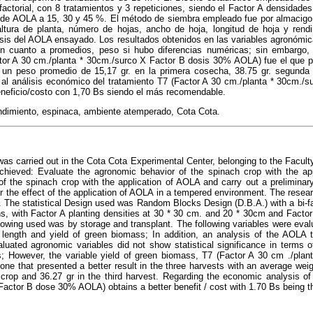
 factorial, con 8 tratamientos y 3 repeticiones, siendo el Factor A densidad
de AOLA a 15, 30 y 45 %. El método de siembra empleado fue por almacigo 
 altura de planta, número de hojas, ancho de hoja, longitud de hoja y ren
isis del AOLA ensayado. Los resultados obtenidos en las variables agronómi
 en cuanto a promedios, peso si hubo diferencias numéricas; sin embargo, 
tor A 30 cm./planta * 30cm./surco X Factor B dosis 30% AOLA) fue el que p
 un peso promedio de 15,17 gr. en la primera cosecha, 38.75 gr. segunda 
al análisis económico del tratamiento T7 (Factor A 30 cm./planta * 30cm./
neficio/costo con 1,70 Bs siendo el más recomendable.
dimiento, espinaca, ambiente atemperado, Cota Cota.
 was carried out in the Cota Cota Experimental Center, belonging to the Fac
achieved: Evaluate the agronomic behavior of the spinach crop with the appl
of the spinach crop with the application of AOLA and carry out a preliminar
r the effect of the application of AOLA in a tempered environment. The resea
The statistical Design used was Random Blocks Design (D.B.A.) with a bi-fa
ns, with Factor A planting densities at 30 * 30 cm. and 20 * 30cm and Fact
wing used was by storage and transplant. The following variables were evalu
af length and yield of green biomass; In addition, an analysis of the AOLA 
aluated agronomic variables did not show statistical significance in terms o
s; However, the variable yield of green biomass, T7 (Factor A 30 cm ./pla
 that presented a better result in the three harvests with an average weight 
 crop and 36.27 gr in the third harvest. Regarding the economic analysis of
Factor B dose 30% AOLA) obtains a better benefit / cost with 1.70 Bs being