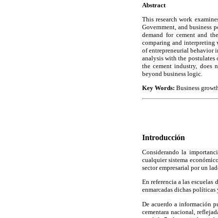
Abstract
This research work examines
Government, and business pol
demand for cement and the
comparing and interpreting 
of entrepreneurial behavior i
analysis with the postulates
the cement industry, does n
beyond business logic.
Key Words:
Business growt
Introducción
Considerando la importancia
cualquier sistema económico,
sector empresarial por un lad
En referencia a las escuelas
enmarcadas dichas políticas y
De acuerdo a información pu
cementara nacional, reflejad