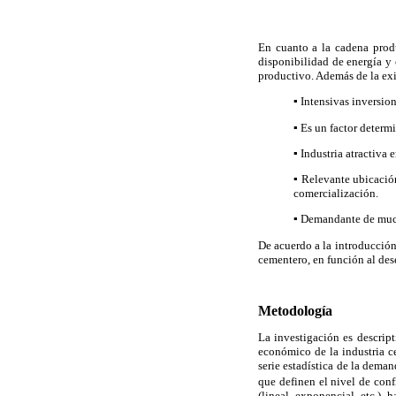
En cuanto a la cadena produ
disponibilidad de energía y
productivo. Además de la exis
▪ Intensivas inversion
▪ Es un factor determi
▪ Industria atractiva 
▪ Relevante ubicación 
comercialización.
▪ Demandante de much
De acuerdo a la introducción 
cementero, en función al des
Metodología
La investigación es descript
económico de la industria ce
serie estadística de la dema
que definen el nivel de confi
(lineal, exponencial, etc.)