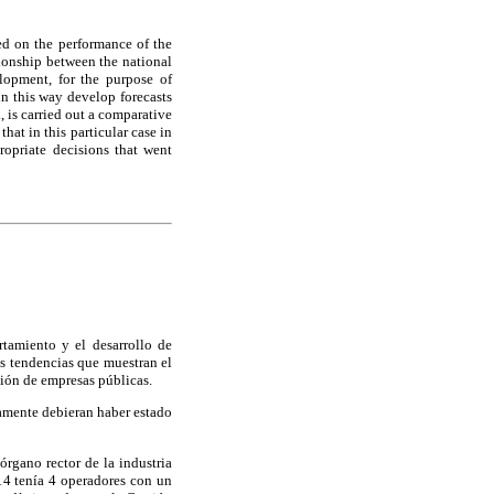
ed on the performance of the
tionship between the national
opment, for the purpose of
n this way develop forecasts
, is carried out a comparative
at in this particular case in
ropriate decisions that went
rtamiento y el desarrollo de
as tendencias que muestran el
ación de empresas públicas.
tamente debieran haber estado
rgano rector de la industria
014 tenía 4 operadores con un