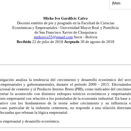
|
Mais
Mirko Ivo Gardilcic Calvo
Docente emérito de pre y posgrado en la Facultad de Ciencias
Económicas y Empresariales - Universidad Mayor Real
y Pontificia
de San Francisco Xavier de Chuquisaca
mirkoivo55@gmail.com
Sucre - Bolivia
Recibido
22 de julio de 2018
Aceptado
30 de agosto de 2018
stigación analiza la tendencia del crecimiento y desarrollo económico del sec
 empresariales y gubernamentales, durante el periodo 2000 - 2015. Efectuándose
acional de cemento y el Producto Interno Bruto (PIB), como indicador del crecimie
pretar lo acontecido con distintos enfoques teóricos económicos y empresarial
to empresarial con relación a los postulados de la economía industrial. En base a 
rativo con los fundamentos de la teoría sobre crecimiento y su influencia e
caso particular de la industria cementera, no responde a una relación directam
decuadas que rebasan la lógica empresarial.
o empresarial y desarrollo económico.