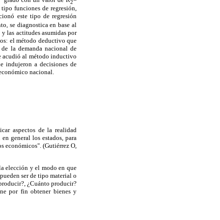
2
 tipo funciones de regresión,
cionó este tipo de regresión
o, se diagnostica en base al
 y las actitudes asumidas por
icos: el método deductivo que
as de la demanda nacional de
se acudió al método inductivo
que indujeron a decisiones de
o económico nacional.
car aspectos de la realidad
en general los estados, para
os económicos". (Gutiérrez O,
 la elección y el modo en que
pueden ser de tipo material o
 producir?, ¿Cuánto producir?
ene por fin obtener bienes y