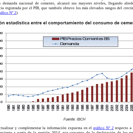
a demanda nacional de cemento, alcanzó sus mayores niveles, llegando alr
ia registrada por el PIB, que también obtuvo los más elevados rangos del crec
áfico N° 2
).
ctualizar y complementar la información expuesta en el
gráfico N° 2
respecto a 
eciente a partir de la gestión 2014, por concepto de la declinación de los pre