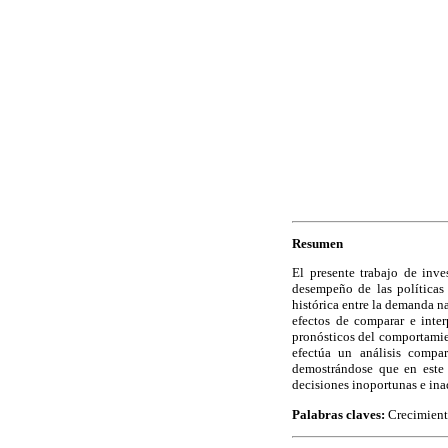
Resumen
El presente trabajo de inve
desempeño de las políticas
histórica entre la demanda n
efectos de comparar e inter
pronósticos del comportamien
efectúa un análisis compa
demostrándose que en este 
decisiones inoportunas e ina
Palabras claves:
Crecimient