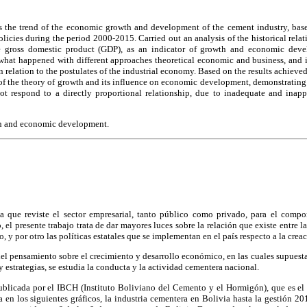
 the trend of the economic growth and development of the cement industry, bas
icies during the period 2000-2015. Carried out an analysis of the historical rela
 gross domestic product (GDP), as an indicator of growth and economic devel
what happened with different approaches theoretical economic and business, and i
n relation to the postulates of the industrial economy. Based on the results achieved
 of the theory of growth and its influence on economic development, demonstrating th
ot respond to a directly proportional relationship, due to inadequate and inapp
h and economic development.
 que reviste el sector empresarial, tanto público como privado, para el compo
 el presente trabajo trata de dar mayores luces sobre la relación que existe entre l
o, y por otro las políticas estatales que se implementan en el país respecto a la cre
 del pensamiento sobre el crecimiento y desarrollo económico, en las cuales supues
 estrategias, se estudia la conducta y la actividad cementera nacional.
blicada por el IBCH (Instituto Boliviano del Cemento y el Hormigón), que es el ó
a en los siguientes gráficos, la industria cementera en Bolivia hasta la gestión 2