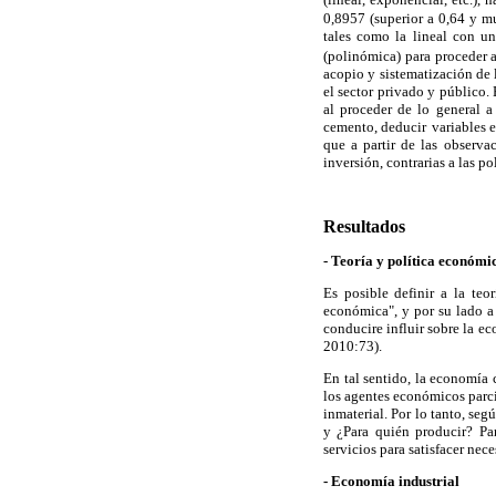
0,8957 (superior a 0,64 y mu
tales como la lineal con u
(polinómica) para proceder 
acopio y sistematización de 
el sector privado y público.
al proceder de lo general a
cemento, deducir
variables 
que a partir de las observac
inversión, contrarias a las 
Resultados
- Teoría y política económi
Es posible definir a la te
económica", y por su lado a
conducire influir sobre la e
2010:73).
En tal sentido, la economía 
los agentes económicos parci
inmaterial. Por lo tanto, se
y ¿Para quién producir? Par
servicios para satisfacer ne
- Economía industrial