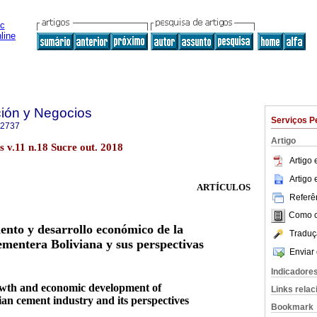
ción y Negocios
Serviços P
-2737
Artigo
s v.11 n.18 Sucre out. 2018
Artigo
Artigo
ARTÍCULOS
Referên
Como ci
ento y desarrollo económico de la
Traduç
ementera Boliviana y sus perspectivas
Enviar 
Indicadore
wth and economic development of
Links rela
an cement industry and its perspectives
Bookmark