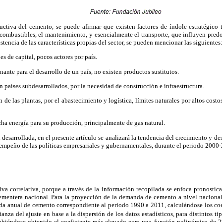
ctiva del cemento, se puede afirmar que existen factores de índole estratégico t
 combustibles, el mantenimiento, y esencialmente el transporte, que influyen pred
tencia de las características propias del sector, se pueden mencionar las siguientes
es de capital, pocos actores por país.
nante para el desarrollo de un país, no existen productos sustitutos.
en países subdesarrollados, por la necesidad de construcción e infraestructura.
de las plantas, por el abastecimiento y logística, límites naturales por altos costo
a energía para su producción, principalmente de gas natural.
desarrollada, en el presente artículo se analizará la tendencia del crecimiento y d
empeño de las políticas empresariales y gubernamentales, durante el periodo 2000
iva correlativa, porque a través de la información recopilada se enfoca pronostica
mentera nacional. Para la proyección de la demanda de cemento a nivel nacional, 
nda anual de cemento correspondiente al periodo 1990 a 2011, calculándose los coe
anza del ajuste en base a la dispersión de los datos estadísticos, para distintos t
, habiéndose obtenido el coeficiente más elevado para una función polinómica de 