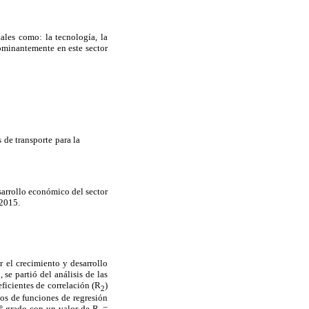
ales como: la tecnología, la
ominantemente en este sector
:
s de transporte para la
esarrollo económico del sector
-2015.
r el crecimiento y desarrollo
se partió del análisis de las
ficientes de correlación (R
)
2
ipos de funciones de regresión
2° grado con un valor de R
=