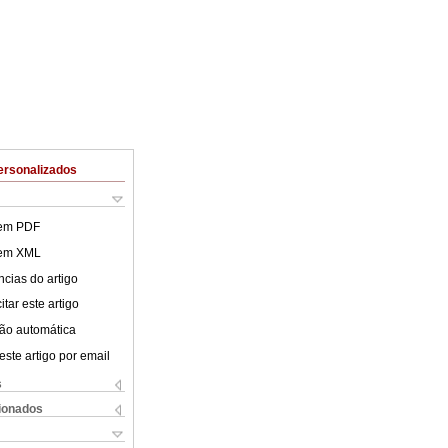
ersonalizados
 em PDF
 em XML
cias do artigo
tar este artigo
ão automática
este artigo por email
s
cionados