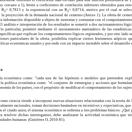
y cercano a 1), frente a coeficientes de correlación inferiores obtenidos para otro
n R
= 0,7813 y la exponencial con un R
= 0,8714, motivo por el cual se selec
2
2
a la proyección de la demanda nacional de cemento (Anexo 1). La oferta de cement
la información disponible a objeto de sustentar y contrastar con el comportamiento
 El análisis e interpretación de los resultados se sometió a dos racionamientos lóg
 lo particular, permitió mediante el razonamiento matemático de las estadístic
específicas que explican los comportamientos lógicos registrados, y por otro lado 
iones particulares de la oferta, posibilita explicar ciertos fenómenos atípicos 
políticas económicas usuales y por ende con un impacto inestable sobre el desarroll
ca
oría económica como: "cada una de las hipótesis o modelos que pretenden expli
 la política económica como: "el conjunto de estrategias y acciones que formulan 
conomía de los países, con el propósito de modificar el comportamiento de los sujet
como ciencia tiende a incorporar nuevas situaciones relacionadas con la teoría de
almente racionales, toman decisiones basándose en incentivos y expectativas, que 
gún el citado autor, el sistema económico se enfrenta a tres problemas básicos: ¿Qué
a resolver dichas interrogantes, debe analizarse la actividad económica que ti
cesidades humanas. (Gutiérrez O, 2010:81).